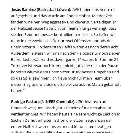
Jesús Ramírez (Basketball Löwen):
„Wir haben uns heute nie
aufgegeben und das wurde am Ende belohnt. Mit der Zeit
fanden wir einen Weg aggressiv und clever zu verteidigen. In
der Halbzeitpause habe ich von meinen Jungs verlangt, dass
sie den Rebound besser kontrollieren müssen. So ließen wir
dann in der zweiten Hälfte nur zwei Offensivrebounds der
Chemnitzer zu. In der ersten Hälfte waren es noch deren acht.
Außerdem leisteten wir uns nach der Halbzeit nur noch sieben
Ballverluste, während es davor ganze 14 waren. In Summe 21
Turnover ist zwar noch immer nicht gut, aber nach der Pause
konnten wir mit dem Chemnitzer Druck besser umgehen und
so das Spiel gewinnen. Ich freue mich für mein Team über
diesen Sieg und wie sich die Spieler zurück ins Match gekämpft
haben.“
Rodrigo Pastore (NINERS Chemnitz):
„Glückwunsch an
Braunschweig und Coach Jesus Ramirez für einen absolut
verdienten Sieg. Wir haben heute eine sehr wichtige Lektion in
Sachen Demut erhalten. Schon die letzten Sequenzen der
ersten Halbzeit waren bezeichnend für unseren heutigen
Auftritt, die zweite Hälfte dann unsere bislang schwächste