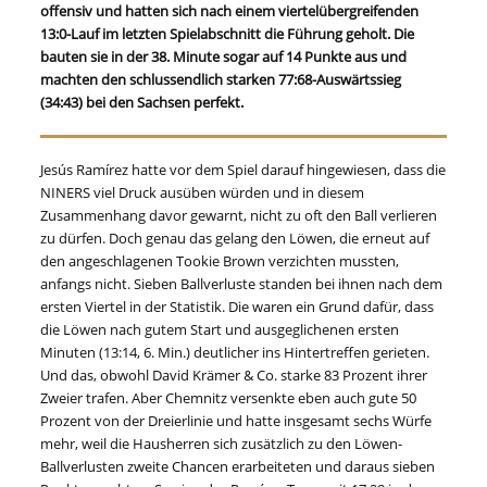
offensiv und hatten sich nach einem viertelübergreifenden
13:0-Lauf im letzten Spielabschnitt die Führung geholt. Die
bauten sie in der 38. Minute sogar auf 14 Punkte aus und
machten den schlussendlich starken 77:68-Auswärtssieg
(34:43) bei den Sachsen perfekt.
Jesús Ramírez hatte vor dem Spiel darauf hingewiesen, dass die
NINERS viel Druck ausüben würden und in diesem
Zusammenhang davor gewarnt, nicht zu oft den Ball verlieren
zu dürfen. Doch genau das gelang den Löwen, die erneut auf
den angeschlagenen Tookie Brown verzichten mussten,
anfangs nicht. Sieben Ballverluste standen bei ihnen nach dem
ersten Viertel in der Statistik. Die waren ein Grund dafür, dass
die Löwen nach gutem Start und ausgeglichenen ersten
Minuten (13:14, 6. Min.) deutlicher ins Hintertreffen gerieten.
Und das, obwohl David Krämer & Co. starke 83 Prozent ihrer
Zweier trafen. Aber Chemnitz versenkte eben auch gute 50
Prozent von der Dreierlinie und hatte insgesamt sechs Würfe
mehr, weil die Hausherren sich zusätzlich zu den Löwen-
Ballverlusten zweite Chancen erarbeiteten und daraus sieben