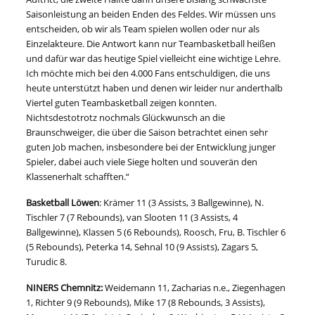
Saisonleistung an beiden Enden des Feldes. Wir müssen uns
entscheiden, ob wir als Team spielen wollen oder nur als
Einzelakteure. Die Antwort kann nur Teambasketball heißen
und dafür war das heutige Spiel vielleicht eine wichtige Lehre.
Ich möchte mich bei den 4.000 Fans entschuldigen, die uns
heute unterstützt haben und denen wir leider nur anderthalb
Viertel guten Teambasketball zeigen konnten.
Nichtsdestotrotz nochmals Glückwunsch an die
Braunschweiger, die über die Saison betrachtet einen sehr
guten Job machen, insbesondere bei der Entwicklung junger
Spieler, dabei auch viele Siege holten und souverän den
Klassenerhalt schafften.“
Basketball Löwen
: Krämer 11 (3 Assists, 3 Ballgewinne), N.
Tischler 7 (7 Rebounds), van Slooten 11 (3 Assists, 4
Ballgewinne), Klassen 5 (6 Rebounds), Roosch, Fru, B. Tischler 6
(5 Rebounds), Peterka 14, Sehnal 10 (9 Assists), Zagars 5,
Turudic 8.
NINERS Chemnitz:
Weidemann 11, Zacharias n.e., Ziegenhagen
1, Richter 9 (9 Rebounds), Mike 17 (8 Rebounds, 3 Assists),