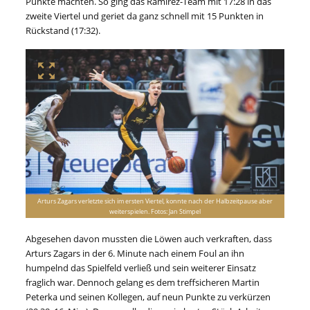
Punkte machten. So ging das Ramírez-Team mit 17:28 in das
zweite Viertel und geriet da ganz schnell mit 15 Punkten in
Rückstand (17:32).
Arturs Zagars verletzte sich im ersten Viertel, konnte nach der Halbzeitpause aber
weiterspielen. Fotos: Jan Stimpel
Abgesehen davon mussten die Löwen auch verkraften, dass
Arturs Zagars in der 6. Minute nach einem Foul an ihn
humpelnd das Spielfeld verließ und sein weiterer Einsatz
fraglich war. Dennoch gelang es dem treffsicheren Martin
Peterka und seinen Kollegen, auf neun Punkte zu verkürzen