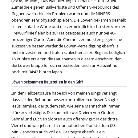
(29:38, 16. Min.). Das war allerdings ein hartes Stück Arbeit.
Zumal die eigenen Ballverluste und Offensiv-Rebounds des
Gegners weiterhin ein Problem waren und die NINERS
obendrein sehr physisch spielten. Die Löwen bekamen deshalb
selten einfache Würfe und die vermeintlich leichtesten von der
Freiwurflinie fielen bis zur Halbzeitpause auch nur bei 40-
prozentiger Quote. Aber die Chemnitzer mussten gegen eine
sukzessive besser werdende Löwen-Verteidigung ebenfalls
mehr investieren und trafen schlechter als zu Beginn. Lediglich
15 Punkte erzielten die Hausherren in diesem Abschnitt, den
die Löwen knapp für sich entschieden und zur Halbzeit nur
noch mit 34:43 hinten lagen.
Löwen bekommen Baustellen in den Griff
„In der Halbzeitpause habe ich von meinen Jungs verlangt,
dass sie den Rebound besser kontrollieren müssen“, sagte
Jesús Ramírez, der zudem sah, wie seine Mannschaft immer
stärker verteidigte. Die kam mit zwei Dreiern von Ondrej
Sehnal und Luc van Slooten auch offensiv gut in das dritte
Viertel und war jetzt nicht nur auf sieben Punkte dran (23.
Min.), sondern auch voll da. Das zeigte ebenfalls ein