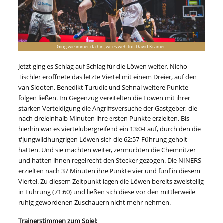
Ging wie immer da hin, wo es weh tut: David Krämer.
Jetzt ging es Schlag auf Schlag für die Löwen weiter. Nicho
Tischler eröffnete das letzte Viertel mit einem Dreier, auf den
van Slooten, Benedikt Turudic und Sehnal weitere Punkte
folgen ließen. Im Gegenzug vereitelten die Löwen mit ihrer
starken Verteidigung die Angriffsversuche der Gastgeber, die
nach dreieinhalb Minuten ihre ersten Punkte erzielten. Bis
hierhin war es viertelübergreifend ein 13:0-Lauf, durch den die
#jungwildhungrigen Löwen sich die 62:57-Führung geholt
hatten. Und sie machten weiter, zermürbten die Chemnitzer
und hatten ihnen regelrecht den Stecker gezogen. Die NINERS
erzielten nach 37 Minuten ihre Punkte vier und fünf in diesem
Viertel. Zu diesem Zeitpunkt lagen die Löwen bereits zweistellig
in Führung (71:60) und ließen sich diese vor den mittlerweile
ruhig gewordenen Zuschauern nicht mehr nehmen.
Trainerstimmen zum Spiel: