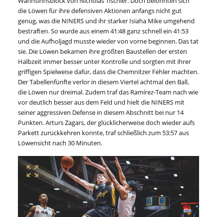
Wahnsinnsblock von Nicholas Tischler. Doch belohnten sich
die Löwen für ihre defensiven Aktionen anfangs nicht gut
genug, was die NINERS und ihr starker Isiaha Mike umgehend
bestraften. So wurde aus einem 41:48 ganz schnell ein 41:53
und die Aufholjagd musste wieder von vorne beginnen. Das tat
sie. Die Löwen bekamen ihre größten Baustellen der ersten
Halbzeit immer besser unter Kontrolle und sorgten mit ihrer
griffigen Spielweise dafür, dass die Chemnitzer Fehler machten.
Der Tabellenfünfte verlor in diesem Viertel achtmal den Ball,
die Löwen nur dreimal. Zudem traf das Ramírez-Team nach wie
vor deutlich besser aus dem Feld und hielt die NINERS mit
seiner aggressiven Defense in diesem Abschnitt bei nur 14
Punkten. Arturs Zagars, der glücklicherweise doch wieder aufs
Parkett zurückkehren konnte, traf schließlich zum 53:57 aus
Löwensicht nach 30 Minuten.