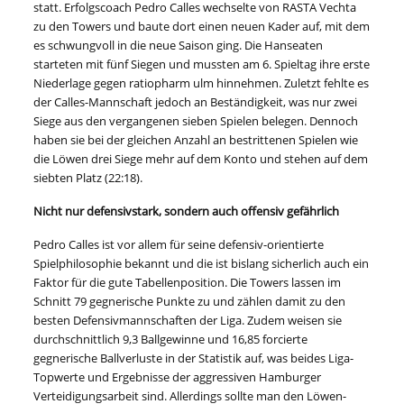
statt. Erfolgscoach Pedro Calles wechselte von RASTA Vechta
zu den Towers und baute dort einen neuen Kader auf, mit dem
es schwungvoll in die neue Saison ging. Die Hanseaten
starteten mit fünf Siegen und mussten am 6. Spieltag ihre erste
Niederlage gegen ratiopharm ulm hinnehmen. Zuletzt fehlte es
der Calles-Mannschaft jedoch an Beständigkeit, was nur zwei
Siege aus den vergangenen sieben Spielen belegen. Dennoch
haben sie bei der gleichen Anzahl an bestrittenen Spielen wie
die Löwen drei Siege mehr auf dem Konto und stehen auf dem
siebten Platz (22:18).
Nicht nur defensivstark, sondern auch offensiv gefährlich
Pedro Calles ist vor allem für seine defensiv-orientierte
Spielphilosophie bekannt und die ist bislang sicherlich auch ein
Faktor für die gute Tabellenposition. Die Towers lassen im
Schnitt 79 gegnerische Punkte zu und zählen damit zu den
besten Defensivmannschaften der Liga. Zudem weisen sie
durchschnittlich 9,3 Ballgewinne und 16,85 forcierte
gegnerische Ballverluste in der Statistik auf, was beides Liga-
Topwerte und Ergebnisse der aggressiven Hamburger
Verteidigungsarbeit sind. Allerdings sollte man den Löwen-