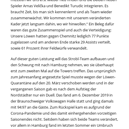
Spieler Arnas Velička und Benedikt Turudic integrieren. Es
braucht Zeit, bis man sich kennenlernt und als Team wieder
zusammenwächst. Wir kommen mit unserem veränderten
Kader jetzt langsam dahin, wo wir hinwollen.“ Ein Beleg dafür
waren das gute Zusammenspiel und auch die Verteidigung:
Unsere Löwen hatten gegen Chemnitz lediglich 77 Punkte
zugelassen und am anderen Ende starke 29 Assists verteilt,
sowie 61 Prozent ihrer Feldwürfe verwandelt.
Auf dieser guten Leistung will das Strobl-Team aufbauen und
den Schwung mit nach Hamburg nehmen, wo sie überhaupt
erst zum zweiten Mal auf die Towers treffen. Das ursprünglich
zum Jahresanfang angesetzte Spiel musste wegen der Löwen-
Quarantäne auf den 20. März verschoben werden und in der
vergangenen Saison gab es nach dem Aufstieg der
Nordstädter nur ein Duell. Das fand am 6. Dezember 2019 in
der Braunschweiger Volkswagen Halle statt und ging damals
mit 94:97 an die Gäste. Zum Rückspiel kam es aufgrund der
Corona-Pandemie und des damit einhergehenden vorzeitigen
Saisonendes nicht. Seitdem haben sich beide Teams verändert,
vor allem in Hamburg fand im letzten Sommer ein Umbruch