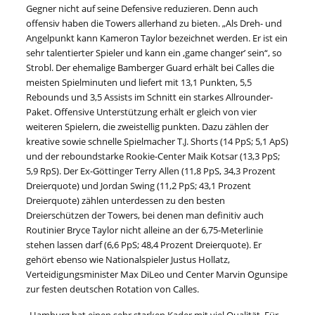
Gegner nicht auf seine Defensive reduzieren. Denn auch
offensiv haben die Towers allerhand zu bieten. „Als Dreh- und
Angelpunkt kann Kameron Taylor bezeichnet werden. Er ist ein
sehr talentierter Spieler und kann ein ,game changer’ sein“, so
Strobl. Der ehemalige Bamberger Guard erhält bei Calles die
meisten Spielminuten und liefert mit 13,1 Punkten, 5,5
Rebounds und 3,5 Assists im Schnitt ein starkes Allrounder-
Paket. Offensive Unterstützung erhält er gleich von vier
weiteren Spielern, die zweistellig punkten. Dazu zählen der
kreative sowie schnelle Spielmacher T.J. Shorts (14 PpS; 5,1 ApS)
und der reboundstarke Rookie-Center Maik Kotsar (13,3 PpS;
5,9 RpS). Der Ex-Göttinger Terry Allen (11,8 PpS, 34,3 Prozent
Dreierquote) und Jordan Swing (11,2 PpS; 43,1 Prozent
Dreierquote) zählen unterdessen zu den besten
Dreierschützen der Towers, bei denen man definitiv auch
Routinier Bryce Taylor nicht alleine an der 6,75-Meterlinie
stehen lassen darf (6,6 PpS; 48,4 Prozent Dreierquote). Er
gehört ebenso wie Nationalspieler Justus Hollatz,
Verteidigungsminister Max DiLeo und Center Marvin Ogunsipe
zur festen deutschen Rotation von Calles.