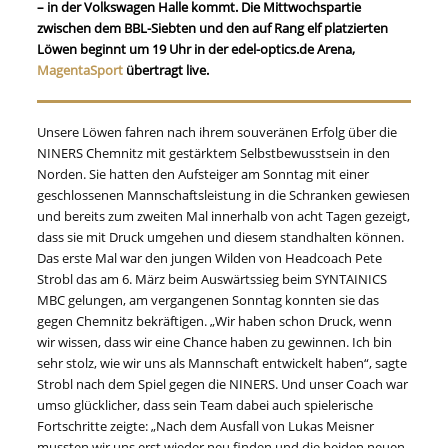
– in der Volkswagen Halle kommt. Die Mittwochspartie
zwischen dem BBL-Siebten und den auf Rang elf platzierten
Löwen beginnt um 19 Uhr in der edel-optics.de Arena,
MagentaSport
übertragt live.
Unsere Löwen fahren nach ihrem souveränen Erfolg über die
NINERS Chemnitz mit gestärktem Selbstbewusstsein in den
Norden. Sie hatten den Aufsteiger am Sonntag mit einer
geschlossenen Mannschaftsleistung in die Schranken gewiesen
und bereits zum zweiten Mal innerhalb von acht Tagen gezeigt,
dass sie mit Druck umgehen und diesem standhalten können.
Das erste Mal war den jungen Wilden von Headcoach Pete
Strobl das am 6. März beim Auswärtssieg beim SYNTAINICS
MBC gelungen, am vergangenen Sonntag konnten sie das
gegen Chemnitz bekräftigen. „Wir haben schon Druck, wenn
wir wissen, dass wir eine Chance haben zu gewinnen. Ich bin
sehr stolz, wie wir uns als Mannschaft entwickelt haben“, sagte
Strobl nach dem Spiel gegen die NINERS. Und unser Coach war
umso glücklicher, dass sein Team dabei auch spielerische
Fortschritte zeigte: „Nach dem Ausfall von Lukas Meisner
mussten wir uns erst wieder neu finden und die beiden neuen