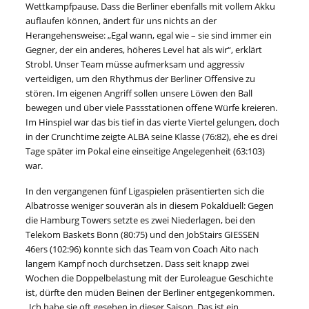
Wettkampfpause. Dass die Berliner ebenfalls mit vollem Akku
auflaufen können, ändert für uns nichts an der
Herangehensweise: „Egal wann, egal wie – sie sind immer ein
Gegner, der ein anderes, höheres Level hat als wir“, erklärt
Strobl. Unser Team müsse aufmerksam und aggressiv
verteidigen, um den Rhythmus der Berliner Offensive zu
stören. Im eigenen Angriff sollen unsere Löwen den Ball
bewegen und über viele Passstationen offene Würfe kreieren.
Im Hinspiel war das bis tief in das vierte Viertel gelungen, doch
in der Crunchtime zeigte ALBA seine Klasse (76:82), ehe es drei
Tage später im Pokal eine einseitige Angelegenheit (63:103)
war.
In den vergangenen fünf Ligaspielen präsentierten sich die
Albatrosse weniger souverän als in diesem Pokalduell: Gegen
die Hamburg Towers setzte es zwei Niederlagen, bei den
Telekom Baskets Bonn (80:75) und den JobStairs GIESSEN
46ers (102:96) konnte sich das Team von Coach Aito nach
langem Kampf noch durchsetzen. Dass seit knapp zwei
Wochen die Doppelbelastung mit der Euroleague Geschichte
ist, dürfte den müden Beinen der Berliner entgegenkommen.
„Ich habe sie oft gesehen in dieser Saison. Das ist ein