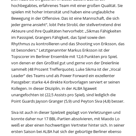
hochbegabtes, erfahrenes Team mit einer großen Qualität. Sie
spielen mit hoher Intensität und haben eine unglaubliche
Bewegung in der Offensive. Das ist eine Mannschaft, die sich
jeder gerne ansieht“, lobt Pete Strobl, der stellvertretend drei
Akteure und ihre Qualitäten hervorhebt: „Sikmas Fähigkeiten
im Passspiel, Grangers Fähigkeit, das Spiel sowie den
Rhythmus zu kontrollieren und das Shooting von Eriksson, das
ist besonders.“ Letztgenannter Markus Eriksson ist der
Topscorer im Berliner Ensemble mit 12,6 Punkten pro Spiel,
von denen er den Großteil gut und gerne von der Dreierlinie
sammelt (48 Prozent Trefferquote). Luke Sikma ist der „Vocal
Leader“ des Teams und als Power Forward ein exzellenter
Passgeber: starke 4,4 direkte Korbvorlagen serviert er seinen
Kollegen. In dieser Disziplin, in der ALBA ligaweit
unangefochten ist (22,5 Assists pro Spiel), sind lediglich die
Point Guards Jayson Granger (5,9) und Peyton Siva (4,8) besser.
Siva ist auch in dieser Spielzeit geplagt von Verletzungen und
konnte daher nur 17 BBL-Partien absolvieren, mit Maodo Lo
weiß er aber einen hochwertigen Vertreter hinter sich. In seiner
ersten Saison bei ALBA hat sich der gebürtige Berliner ebenso