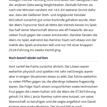
der anderen Seite wenig Möglichkeiten. Deshalb führten sie
nach vier Minuten verdient mit 14:3. Ein weiterer Grund dafür
war, dass der Gießener Dreh- und Angelpunkt Kendale
McCullum zunächst gut unter Kontrolle gehalten wurde. Aber
der 46ers-Topscorer fand ab Mitte des Viertels besser ins Spiel.
Das half seiner Mannschaft ebenso wie elf Freiwürfe, die aus
sieben Fouls gegen die Löwen entstanden. Darüber fanden die
46ers ins Spiel, während das Ramírez-Team sich etwas von der
Hektik des Spiels anstecken ließ und nur mit einer knappen
25:24-Führung ins zweite Viertel ging.
Nach Auszeit wieder auf Kurs
Dort verlief die Partie zunächst ähnlich. Die Löwen waren
weiterhin physisch und spielten mit sehr viel Energie, waren
aber in einigen Situationen etwas zu wild. Das führte weiterhin
zu vielen Pfiffen gegen sie, die allerdings teilweise fragwürdig
waren. Die Folge: Nach einem unsportlichen sowie technischen
Foul gegen die Löwen hatten sich die 46ers die 37:34-Führung
geholt (14. Min.). Jesús Ramírez nahm eine Auszeit, um seine
Mannschaft zu beruhigen und die zeigte angeführt von David
Krämer eine starke Reaktion. Der Guard ließ es nach