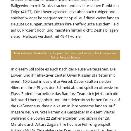
Ballgewinnen mit Dunks krachen und erzielte sieben Punkte in
Folge (41:37). Die Löwen agierten jetzt aber auch ruhiger und
spielten wieder konsequenter ihr Spiel. Auf diese Weise fanden
sie gute Lösungen, schraubten ihre Trefferquote aus dem Feld
auf 60 Prozent hoch und machten hinten dicht: Deshalb lagen
sie zur Halbzeit verdient mit 49:41 vorne.
Keine einfachen Punkte für den Gegner: Die Löwen spielten mit hoher Intensität und
Physis. Fotos: M. Schepp
In diesem Stil sollte es auch nach der Pause weitergehen. Die
Löwen und ihr effektiver Center Owen Klassen starteten mit
einem 10:0-Lauf in das dritte Viertel. Dabei kauften sie den
46ers mit ihrer Physis den Schneid ab und spielten offensiv im
Fluss. Zudem erarbeitete das Ramírez-Team sich jetzt auch die
Rebound-Überlegenheit und übte defensiv so hohen Druck auf
die Gießener aus, dass die kaum in ihre Systeme fanden. Auf
magere neun Punkte kamen die Gastgeber in diesem Viertel,
während die Löwen 22 Zähler erzielten und sich in der 28.
Minute durch Arturs Zagars ihre höchste Führung erspielt
hatten (66:45). Die spielerische Dominanz zeigte sich zudem in