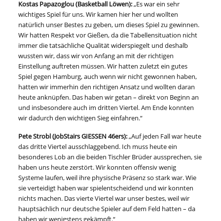
Kostas Papazoglou (Basketball Löwen):
„Es war ein sehr
wichtiges Spiel für uns. Wir kamen hier her und wollten
natürlich unser Bestes zu geben, um dieses Spiel zu gewinnen.
Wir hatten Respekt vor Gießen, da die Tabellensituation nicht
immer die tatsächliche Qualität widerspiegelt und deshalb
wussten wir, dass wir von Anfang an mit der richtigen
Einstellung auftreten müssen. Wir hatten zuletzt ein gutes
Spiel gegen Hamburg, auch wenn wir nicht gewonnen haben,
hatten wir immerhin den richtigen Ansatz und wollten daran
heute anknüpfen. Das haben wir getan – direkt von Beginn an
und insbesondere auch im dritten Viertel. Am Ende konnten
wir dadurch den wichtigen Sieg einfahren.“
Pete Strobl (JobStairs GIESSEN 46ers):
„Auf jeden Fall war heute
das dritte Viertel ausschlaggebend. Ich muss heute ein
besonderes Lob an die beiden Tischler Brüder aussprechen, sie
haben uns heute zerstört. Wir konnten offensiv wenig
Systeme laufen, weil ihre physische Präsenz so stark war. Wie
sie verteidigt haben war spielentscheidend und wir konnten
nichts machen. Das vierte Viertel war unser bestes, weil wir
hauptsächlich nur deutsche Spieler auf dem Feld hatten – da
haben wir wenigstens gekämpft.“