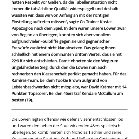
hatten Respekt vor Gießen, da die Tabellensituation nicht
immer die tatsächliche Qualität widerspiegelt und deshalb
wussten wir, dass wir von Anfang an mit der richtigen
Einstellung auftreten müssen“, sagte Co-Trainer Kostas
Papazoglou nach dem Spiel. In dem waren unsere Löwen zwar
von Beginn an überlegen, konnten sich aber vor allem
aufgrund vieler Foulpfiffe gegen sie und gegnerischer
Freiwürfe zunächst nicht klar absetzen. Das gelang ihnen
schließlich mit einem dominanten dritten Viertel, das sie mit
22:9 für sich entschieden. Damit ebneten sie den Weg zum
ungefährdeten Sieg, durch den die Löwen nun auch
rechnerisch den Klassenerhalt perfekt gemacht haben. Für das
Ramírez-Team, bei dem Tookie Brown aufgrund von
Leistenbeschwerden nicht mitspielte, war David Krämer mit 14
Punkten Topscorer. Bei den 46ers traf Kendale McCullum am
besten (19).
Die Löwen legten offensiv wie defensiv sehr entschlossen los
und waren den neben der Spur wirkenden 46ers spielerisch
überlegen. So kombinierten sich Nicholas Tischler und seine
Kollegen munter Richtung Korb und ließen den Gastgebern auf