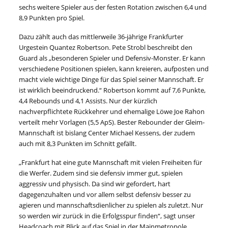
sechs weitere Spieler aus der festen Rotation zwischen 6,4 und
8,9 Punkten pro Spiel.
Dazu zählt auch das mittlerweile 36-jährige Frankfurter
Urgestein Quantez Robertson. Pete Strobl beschreibt den
Guard als „besonderen Spieler und Defensiv-Monster. Er kann
verschiedene Positionen spielen, kann kreieren, aufposten und
macht viele wichtige Dinge für das Spiel seiner Mannschaft. Er
ist wirklich beeindruckend.“ Robertson kommt auf 7,6 Punkte,
4,4 Rebounds und 4,1 Assists. Nur der kürzlich
nachverpflichtete Rückkehrer und ehemalige Löwe Joe Rahon
verteilt mehr Vorlagen (5,5 ApS). Bester Rebounder der Gleim-
Mannschaft ist bislang Center Michael Kessens, der zudem
auch mit 8,3 Punkten im Schnitt gefällt.
„Frankfurt hat eine gute Mannschaft mit vielen Freiheiten für
die Werfer. Zudem sind sie defensiv immer gut, spielen
aggressiv und physisch. Da sind wir gefordert, hart
dagegenzuhalten und vor allem selbst defensiv besser zu
agieren und mannschaftsdienlicher zu spielen als zuletzt. Nur
so werden wir zurück in die Erfolgsspur finden“, sagt unser
Headcoach mit Blick auf das Spiel in der Mainmetropole.