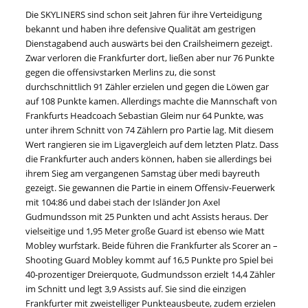
Die SKYLINERS sind schon seit Jahren für ihre Verteidigung
bekannt und haben ihre defensive Qualität am gestrigen
Dienstagabend auch auswärts bei den Crailsheimern gezeigt.
Zwar verloren die Frankfurter dort, ließen aber nur 76 Punkte
gegen die offensivstarken Merlins zu, die sonst
durchschnittlich 91 Zähler erzielen und gegen die Löwen gar
auf 108 Punkte kamen. Allerdings machte die Mannschaft von
Frankfurts Headcoach Sebastian Gleim nur 64 Punkte, was
unter ihrem Schnitt von 74 Zählern pro Partie lag. Mit diesem
Wert rangieren sie im Ligavergleich auf dem letzten Platz. Dass
die Frankfurter auch anders können, haben sie allerdings bei
ihrem Sieg am vergangenen Samstag über medi bayreuth
gezeigt. Sie gewannen die Partie in einem Offensiv-Feuerwerk
mit 104:86 und dabei stach der Isländer Jon Axel
Gudmundsson mit 25 Punkten und acht Assists heraus. Der
vielseitige und 1,95 Meter große Guard ist ebenso wie Matt
Mobley wurfstark. Beide führen die Frankfurter als Scorer an –
Shooting Guard Mobley kommt auf 16,5 Punkte pro Spiel bei
40-prozentiger Dreierquote, Gudmundsson erzielt 14,4 Zähler
im Schnitt und legt 3,9 Assists auf. Sie sind die einzigen
Frankfurter mit zweistelliger Punkteausbeute, zudem erzielen