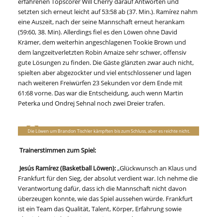
erfahrenen Topscorer Will Cherry darauf Antworten und
setzten sich erneut leicht auf 53:58 ab (37. Min.). Ramírez nahm
eine Auszeit, nach der seine Mannschaft erneut herankam
(59:60, 38. Min). Allerdings fiel es den Löwen ohne David
Krämer, dem weiterhin angeschlagenen Tookie Brown und
dem langzeitverletzten Robin Amaize sehr schwer, offensiv
gute Lösungen zu finden. Die Gäste glänzten zwar auch nicht,
spielten aber abgezockter und viel entschlossener und lagen
nach weiteren Freiwürfen 23 Sekunden vor dem Ende mit
61:68 vorne. Das war die Entscheidung, auch wenn Martin
Peterka und Ondrej Sehnal noch zwei Dreier trafen.
Die Löwen um Brandon Tischler kämpften bis zum Schluss, aber es reichte nicht.
Trainerstimmen zum Spiel:
Jesús Ramírez (Basketball Löwen):
„Glückwunsch an Klaus und
Frankfurt für den Sieg, der absolut verdient war. Ich nehme die
Verantwortung dafür, dass ich die Mannschaft nicht davon
überzeugen konnte, wie das Spiel aussehen würde. Frankfurt
ist ein Team das Qualität, Talent, Körper, Erfahrung sowie