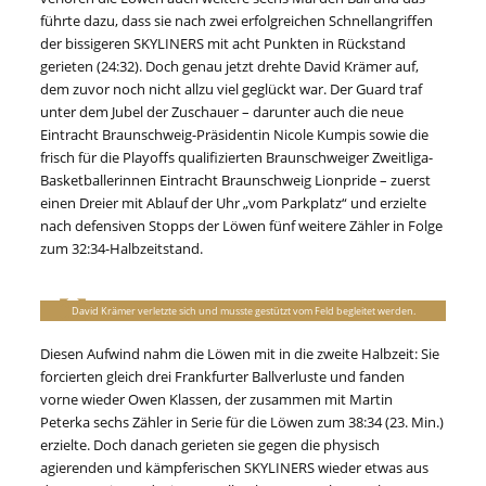
führte dazu, dass sie nach zwei erfolgreichen Schnellangriffen
der bissigeren SKYLINERS mit acht Punkten in Rückstand
gerieten (24:32). Doch genau jetzt drehte David Krämer auf,
dem zuvor noch nicht allzu viel geglückt war. Der Guard traf
unter dem Jubel der Zuschauer – darunter auch die neue
Eintracht Braunschweig-Präsidentin Nicole Kumpis sowie die
frisch für die Playoffs qualifizierten Braunschweiger Zweitliga-
Basketballerinnen Eintracht Braunschweig Lionpride – zuerst
einen Dreier mit Ablauf der Uhr „vom Parkplatz“ und erzielte
nach defensiven Stopps der Löwen fünf weitere Zähler in Folge
zum 32:34-Halbzeitstand.
David Krämer verletzte sich und musste gestützt vom Feld begleitet werden.
Diesen Aufwind nahm die Löwen mit in die zweite Halbzeit: Sie
forcierten gleich drei Frankfurter Ballverluste und fanden
vorne wieder Owen Klassen, der zusammen mit Martin
Peterka sechs Zähler in Serie für die Löwen zum 38:34 (23. Min.)
erzielte. Doch danach gerieten sie gegen die physisch
agierenden und kämpferischen SKYLINERS wieder etwas aus