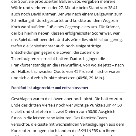
der Spur. Sie produzierten Ballverluste, vergaben mehrere
Würfe und verloren in der 27. Minute beim Stand von 38:41
auch noch David Krämer. Der war nach einem Ballgewinn zum
Schnellangriff durchgestartet und knickte auf dem Weg zum
Korb wohl auf dem Fuß eines Gegenspielers um. Für Krämer,
der bis hierhin neben Klassen erfolgreichster Scorer war, war
das Spiel damit beendet. Und als wäre dies nicht schon genug,
trafen die Schiedsrichter auch noch einige strittige
Entscheidungen gegen die Löwen, die zudem die
Teamfoulgrenze erreicht hatten. Dadurch gingen die
Frankfurter ständig an die Freiwurflinie, von wo sie jetzt – nach
zur Halbzeit schwacher Quote von 45 Prozent – sicher waren
und sich auf zehn Punkte absetzten (40:50, 29. Min.).
Frankfurt ist abgezockter und entschlossener
Geschlagen waren die Löwen aber noch nicht. Die hatten zum
Ende des dritten Viertels noch vier wichtige Punkte zum 44:50
erzielt und starteten mit zwei Dreiern zum 50:50-Ausgleich
furios in die letzten zehn Minuten. Das Ramírez-Team
versuchte, die Gäste mit wechselnden Verteidigungen aus dem
Konzept zu bringen, doch fanden die SKYLINERS um ihren