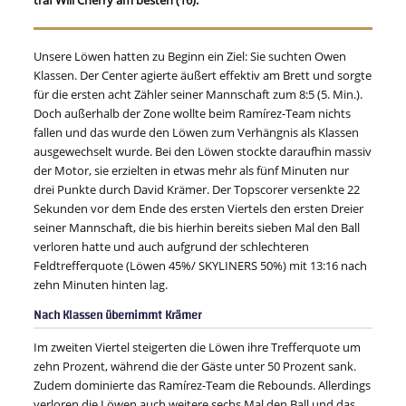
traf Will Cherry am besten (16).
Unsere Löwen hatten zu Beginn ein Ziel: Sie suchten Owen
Klassen. Der Center agierte äußert effektiv am Brett und sorgte
für die ersten acht Zähler seiner Mannschaft zum 8:5 (5. Min.).
Doch außerhalb der Zone wollte beim Ramírez-Team nichts
fallen und das wurde den Löwen zum Verhängnis als Klassen
ausgewechselt wurde. Bei den Löwen stockte daraufhin massiv
der Motor, sie erzielten in etwas mehr als fünf Minuten nur
drei Punkte durch David Krämer. Der Topscorer versenkte 22
Sekunden vor dem Ende des ersten Viertels den ersten Dreier
seiner Mannschaft, die bis hierhin bereits sieben Mal den Ball
verloren hatte und auch aufgrund der schlechteren
Feldtrefferquote (Löwen 45%/ SKYLINERS 50%) mit 13:16 nach
zehn Minuten hinten lag.
Nach Klassen übernimmt Krämer
Im zweiten Viertel steigerten die Löwen ihre Trefferquote um
zehn Prozent, während die der Gäste unter 50 Prozent sank.
Zudem dominierte das Ramírez-Team die Rebounds. Allerdings
verloren die Löwen auch weitere sechs Mal den Ball und das