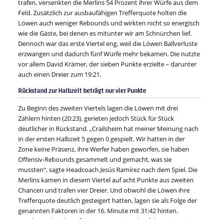
trafen, versenkten die Merlins 54 Prozent ihrer Würfe aus dem
Feld. Zusätzlich zur ausbaufähigen Trefferquote holten die
Löwen auch weniger Rebounds und wirkten nicht so energisch
wie die Gäste, bei denen es mitunter wir am Schnürchen lief.
Dennoch war das erste Viertel eng, weil die Löwen Ballverluste
erzwangen und dadurch fünf Würfe mehr bekamen. Die nutzte
vor allem David Krämer, der sieben Punkte erzielte – darunter
auch einen Dreier zum 19:21.
Rückstand zur Halbzeit beträgt nur vier Punkte
Zu Beginn des zweiten Viertels lagen die Löwen mit drei
Zählern hinten (20:23), gerieten jedoch Stück für Stück
deutlicher in Rückstand. „Crailsheim hat meiner Meinung nach
in der ersten Halbzeit 5 gegen 0 gespielt. Wir hatten in der
Zone keine Präsenz, ihre Werfer haben geworfen, sie haben
Offensiv-Rebounds gesammelt und gemacht, was sie
mussten“, sagte Headcoach Jesús Ramírez nach dem Spiel. Die
Merlins kamen in diesem Viertel auf acht Punkte aus zweiten
Chancen und trafen vier Dreier. Und obwohl die Löwen ihre
Trefferquote deutlich gesteigert hatten, lagen sie als Folge der
genannten Faktoren in der 16. Minute mit 31:42 hinten.