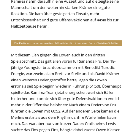
Ramírez nahm daraufhin eine Auszeit und auf die zeigte seine
Mannschaft um den weiterhin starken Krämer eine gute
Reaktion. Die kam über gesteigerten Einsatz, mehr
Entschlossenheit und gute Offensivaktionen auf 44:48 bis zur
Halbzeitpause heran.
Die Partie wurde in der zweiten Halbzeit deutlich intensiver. Fotos: Christian Schlüter
Mit diesem Elan gingen die Löwen auch in den dritten
Spielabschnitt. Das galt allen voran für Sananda Fru. Der 18-
jährige Youngster brachte zusammen mit Benedikt Turudic
Energie, war zweimal am Brett zur Stelle und als David Krämer
einen weiteren Dreier getroffen hatte, lagen die Löwen
erstmals seit Spielbeginn wieder in Führung (51:50). Überhaupt
spielte das Ramírez-Team jetzt energischer, warf sich Bällen
hinterher und konnte sich über gute Defensivaktionen endlich
mehr in der Offensive belohnen: Nach einem Dreier von Fru
führten die Löwen mit 60:52. Auf der anderen Seite kamen die
Merlins erstmals aus dem Rhythmus, ihre Würfe fielen kaum
noch. Das war aber nur von kurzer Dauer: Crailsheims Lewis
suchte das Eins-gegen-Eins, hängte dabei zuerst Owen Klassen