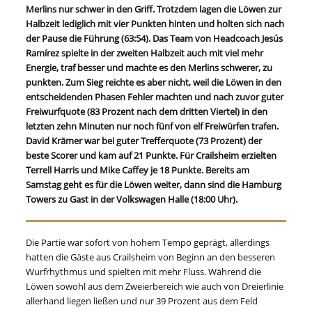
Merlins nur schwer in den Griff. Trotzdem lagen die Löwen zur
Halbzeit lediglich mit vier Punkten hinten und holten sich nach
der Pause die Führung (63:54). Das Team von Headcoach Jesús
Ramírez spielte in der zweiten Halbzeit auch mit viel mehr
Energie, traf besser und machte es den Merlins schwerer, zu
punkten. Zum Sieg reichte es aber nicht, weil die Löwen in den
entscheidenden Phasen Fehler machten und nach zuvor guter
Freiwurfquote (83 Prozent nach dem dritten Viertel) in den
letzten zehn Minuten nur noch fünf von elf Freiwürfen trafen.
David Krämer war bei guter Trefferquote (73 Prozent) der
beste Scorer und kam auf 21 Punkte. Für Crailsheim erzielten
Terrell Harris und Mike Caffey je 18 Punkte. Bereits am
Samstag geht es für die Löwen weiter, dann sind die Hamburg
Towers zu Gast in der Volkswagen Halle (18:00 Uhr).
Die Partie war sofort von hohem Tempo geprägt, allerdings
hatten die Gäste aus Crailsheim von Beginn an den besseren
Wurfrhythmus und spielten mit mehr Fluss. Während die
Löwen sowohl aus dem Zweierbereich wie auch von Dreierlinie
allerhand liegen ließen und nur 39 Prozent aus dem Feld