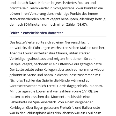
und danach David Krämer ihr jeweils viertes Foul an und
brachte sein Team wieder in Schlagdistanz. Zwar konnten die
Löwen ihren Vorsprung durch wichtige Punkte des immer
stärker werdenden Arturs Zagars behaupten, allerdings betrug
der nach 30 Minuten nur noch einen Zähler (68:67).
Fehler in entscheidenden Momenten
Das letzte Viertel sollte sich zu einer Nervenschlacht
entwickeln, die Führungen wechselten sieben Mal hin und her.
Aber die Löwen witterten ihre Chance, übten starken
Verteidigungsdruck aus und zeigten Emotionen. So zum
Beispiel Zagars, nachdem er ein Offensiv-Foul gezogen hatte.
Der Lette setzte seine Kollegen aber auch vorne immer wieder
gekonnt in Szene und nahm in dieser Phase zusammen mit
Nicholas Tischler das Spiel in die Hände, während auf
Gästeseite vornehmlich Terrell Harris dagegenhielt. In der 35.
Minute lagen die Löwen mit vier Zählern vorne (77:73). Sie
hatten so ein bisschen das Momentum, bis sich eine
Fehlerkette ins Spiel einschlich. Von einem vergebenen
Korbleger, über liegen gelassene Freiwürfe und Ballverluste
war in der Schlussphase alles drin, ebenso wie ein Foul beim