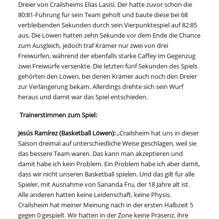
Dreier von Crailsheims Elias Lasisi. Der hatte zuvor schon die
80:81-Führung für sein Team geholt und baute diese bei 68
verbleibenden Sekunden durch sein Vierpunktespiel auf 82:85
aus. Die Löwen hatten zehn Sekunde vor dem Ende die Chance
zum Ausgleich, jedoch traf Krämer nur zwei von drei
Freiwürfen, während der ebenfalls starke Caffey im Gegenzug
zwei Freiwürfe versenkte. Die letzten fünf Sekunden des Spiels
gehörten den Löwen, bei denen Krämer auch noch den Dreier
zur Verlängerung bekam. Allerdings drehte sich sein Wurf
heraus und damit war das Spiel entschieden.
Trainerstimmen zum Spiel:
Jesús Ramírez (Basketball Löwen):
„Crailsheim hat uns in dieser
Saison dreimal auf unterschiedliche Weise geschlagen, weil sie
das bessere Team waren. Das kann man akzeptieren und
damit habe ich kein Problem. Ein Problem habe ich aber damit,
dass wir nicht unseren Basketball spielen. Und das gilt für alle
Spieler, mit Ausnahme von Sananda Fru, der 18 Jahre alt ist.
Alle anderen hatten keine Leidenschaft, keine Physis.
Crailsheim hat meiner Meinung nach in der ersten Halbzeit 5
gegen 0 gespielt. Wir hatten in der Zone keine Präsenz, ihre