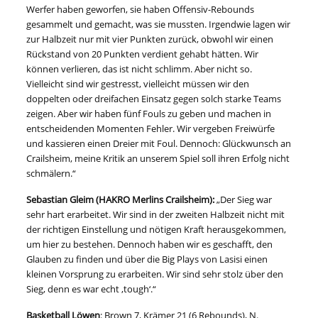
Werfer haben geworfen, sie haben Offensiv-Rebounds
gesammelt und gemacht, was sie mussten. Irgendwie lagen wir
zur Halbzeit nur mit vier Punkten zurück, obwohl wir einen
Rückstand von 20 Punkten verdient gehabt hätten. Wir
können verlieren, das ist nicht schlimm. Aber nicht so.
Vielleicht sind wir gestresst, vielleicht müssen wir den
doppelten oder dreifachen Einsatz gegen solch starke Teams
zeigen. Aber wir haben fünf Fouls zu geben und machen in
entscheidenden Momenten Fehler. Wir vergeben Freiwürfe
und kassieren einen Dreier mit Foul. Dennoch: Glückwunsch an
Crailsheim, meine Kritik an unserem Spiel soll ihren Erfolg nicht
schmälern.“
Sebastian Gleim (HAKRO Merlins Crailsheim):
„Der Sieg war
sehr hart erarbeitet. Wir sind in der zweiten Halbzeit nicht mit
der richtigen Einstellung und nötigen Kraft herausgekommen,
um hier zu bestehen. Dennoch haben wir es geschafft, den
Glauben zu finden und über die Big Plays von Lasisi einen
kleinen Vorsprung zu erarbeiten. Wir sind sehr stolz über den
Sieg, denn es war echt ,tough‘.“
Basketball Löwen
: Brown 7, Krämer 21 (6 Rebounds), N.