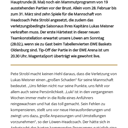
Hauptrunde (8. Mai) noch ein Mammutprogramm von 19
ausstehenden Partien vor der Brust. Allein vom 28. Februar bis
zum 31. März sind zehn Spiele für die Mannschaft von
Headcoach Pete Strobl angesetzt, die zudem das
verletzungsbedingte Saisonaus ihres Kapitäns Lukas Meisner
verkraften muss. Der erste Härtetest in dieser neuen
Teamkonstellation erwartet unsere Löwen am Sonntag
(28.02.), wenn sie zu Gast beim Tabellenvierten EWE Baskets
Oldenburg sind. Tip-Off der Partie in der EWE Arena ist um
20.30 Uhr, MagentaSport überträgt wie gewohnt live.
Pete Strobl macht keinen Hehl daraus, dass die Verletzung von
Lukas Meisner einen „großen Schaden“ für seine Mannschaft
bedeutet. „Uns fehlen nicht nur seine Punkte, uns fehlt vor
allem auch seine Persönlichkeit. ,Luki’ ist in den vergangenen
Wochen immer mehr in die Rolle eines Anführers
reingewachsen und hat das toll gemacht. Sein Fehlen zu
kompensieren, stellt uns vor neue Herausforderungen und
zwingt uns dazu, große Anpassungen und Umstellungen
vorzunehmen“, so der Löwen-Headcoach. Der hätte sich in
Anbetracht des harten kommenden Programms natürlich eine