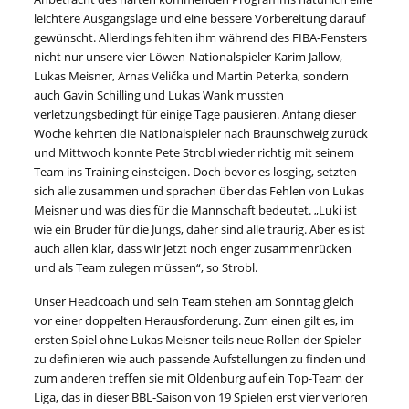
leichtere Ausgangslage und eine bessere Vorbereitung darauf
gewünscht. Allerdings fehlten ihm während des FIBA-Fensters
nicht nur unsere vier Löwen-Nationalspieler Karim Jallow,
Lukas Meisner, Arnas Velička und Martin Peterka, sondern
auch Gavin Schilling und Lukas Wank mussten
verletzungsbedingt für einige Tage pausieren. Anfang dieser
Woche kehrten die Nationalspieler nach Braunschweig zurück
und Mittwoch konnte Pete Strobl wieder richtig mit seinem
Team ins Training einsteigen. Doch bevor es losging, setzten
sich alle zusammen und sprachen über das Fehlen von Lukas
Meisner und was dies für die Mannschaft bedeutet. „Luki ist
wie ein Bruder für die Jungs, daher sind alle traurig. Aber es ist
auch allen klar, dass wir jetzt noch enger zusammenrücken
und als Team zulegen müssen“, so Strobl.
Unser Headcoach und sein Team stehen am Sonntag gleich
vor einer doppelten Herausforderung. Zum einen gilt es, im
ersten Spiel ohne Lukas Meisner teils neue Rollen der Spieler
zu definieren wie auch passende Aufstellungen zu finden und
zum anderen treffen sie mit Oldenburg auf ein Top-Team der
Liga, das in dieser BBL-Saison von 19 Spielen erst vier verloren