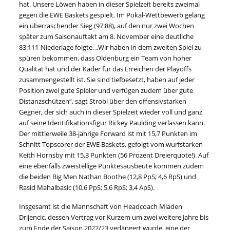
hat. Unsere Löwen haben in dieser Spielzeit bereits zweimal
gegen die EWE Baskets gespielt. Im Pokal-Wettbewerb gelang
ein überraschender Sieg (97:88), auf den nur zwei Wochen
später zum Saisonauftakt am 8. November eine deutliche
83:111-Niederlage folgte. „Wir haben in dem zweiten Spiel zu
spüren bekommen, dass Oldenburg ein Team von hoher
Qualität hat und der Kader für das Erreichen der Playoffs
zusammengestellt ist. Sie sind tiefbesetzt, haben auf jeder
Position zwei gute Spieler und verfügen zudem über gute
Distanzschützen“, sagt Strobl über den offensivstarken
Gegner, der sich auch in dieser Spielzeit wieder voll und ganz
auf seine Identifikationsfigur Rickey Paulding verlassen kann.
Der mittlerweile 38-jährige Forward ist mit 15,7 Punkten im
Schnitt Topscorer der EWE Baskets, gefolgt vom wurfstarken
Keith Hornsby mit 15,3 Punkten (56 Prozent Dreierquote!). Auf
eine ebenfalls zweistellige Punktesausbeute kommen zudem
die beiden Big Men Nathan Boothe (12,8 PpS; 4,6 RpS) und
Rasid Mahalbasic (10,6 PpS; 5,6 RpS; 3,4 ApS).
Insgesamt ist die Mannschaft von Headcoach Mladen
Drijencic, dessen Vertrag vor Kurzem um zwei weitere Jahre bis
zum Ende der Saison 2022/23 verlängert wurde, eine der