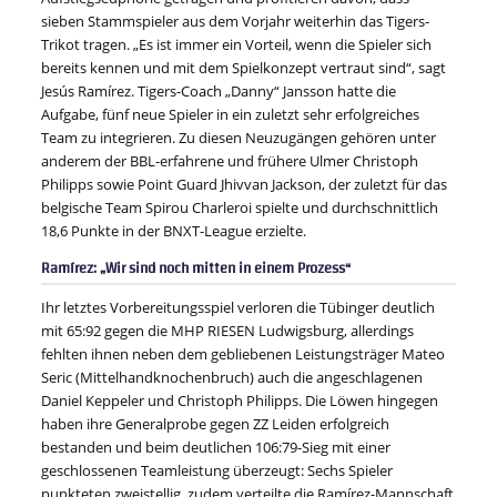
sieben Stammspieler aus dem Vorjahr weiterhin das Tigers-
Trikot tragen. „Es ist immer ein Vorteil, wenn die Spieler sich
bereits kennen und mit dem Spielkonzept vertraut sind“, sagt
Jesús Ramírez. Tigers-Coach „Danny“ Jansson hatte die
Aufgabe, fünf neue Spieler in ein zuletzt sehr erfolgreiches
Team zu integrieren. Zu diesen Neuzugängen gehören unter
anderem der BBL-erfahrene und frühere Ulmer Christoph
Philipps sowie Point Guard Jhivvan Jackson, der zuletzt für das
belgische Team Spirou Charleroi spielte und durchschnittlich
18,6 Punkte in der BNXT-League erzielte.
Ramírez: „Wir sind noch mitten in einem Prozess“
Ihr letztes Vorbereitungsspiel verloren die Tübinger deutlich
mit 65:92 gegen die MHP RIESEN Ludwigsburg, allerdings
fehlten ihnen neben dem gebliebenen Leistungsträger Mateo
Seric (Mittelhandknochenbruch) auch die angeschlagenen
Daniel Keppeler und Christoph Philipps. Die Löwen hingegen
haben ihre Generalprobe gegen ZZ Leiden erfolgreich
bestanden und beim deutlichen 106:79-Sieg mit einer
geschlossenen Teamleistung überzeugt: Sechs Spieler
punkteten zweistellig, zudem verteilte die Ramírez-Mannschaft