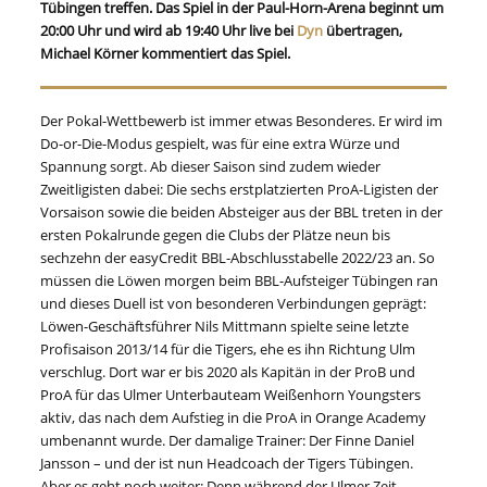
Tübingen treffen. Das Spiel in der Paul-Horn-Arena beginnt um
20:00 Uhr und wird ab 19:40 Uhr live bei
Dyn
übertragen,
Michael Körner kommentiert das Spiel.
Der Pokal-Wettbewerb ist immer etwas Besonderes. Er wird im
Do-or-Die-Modus gespielt, was für eine extra Würze und
Spannung sorgt. Ab dieser Saison sind zudem wieder
Zweitligisten dabei: Die sechs erstplatzierten ProA-Ligisten der
Vorsaison sowie die beiden Absteiger aus der BBL treten in der
ersten Pokalrunde gegen die Clubs der Plätze neun bis
sechzehn der easyCredit BBL-Abschlusstabelle 2022/23 an. So
müssen die Löwen morgen beim BBL-Aufsteiger Tübingen ran
und dieses Duell ist von besonderen Verbindungen geprägt:
Löwen-Geschäftsführer Nils Mittmann spielte seine letzte
Profisaison 2013/14 für die Tigers, ehe es ihn Richtung Ulm
verschlug. Dort war er bis 2020 als Kapitän in der ProB und
ProA für das Ulmer Unterbauteam Weißenhorn Youngsters
aktiv, das nach dem Aufstieg in die ProA in Orange Academy
umbenannt wurde. Der damalige Trainer: Der Finne Daniel
Jansson – und der ist nun Headcoach der Tigers Tübingen.
Aber es geht noch weiter: Denn während der Ulmer Zeit