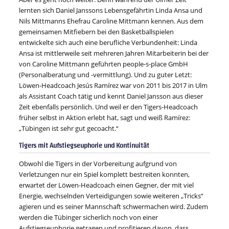
lernten sich Daniel Janssons Lebensgefährtin Linda Ansa und
Nils Mittmanns Ehefrau Caroline Mittmann kennen. Aus dem
gemeinsamen Mitfiebern bei den Basketballspielen
entwickelte sich auch eine berufliche Verbundenheit: Linda
Ansa ist mittlerweile seit mehreren Jahren Mitarbeiterin bei der
von Caroline Mittmann geführten ‪people-s-place GmbH
(Personalberatung und -vermittlung). Und zu guter Letzt:
Löwen-Headcoach Jesús Ramírez war von 2011 bis 2017 in Ulm
als Assistant Coach tätig und kennt Daniel Jansson aus dieser
Zeit ebenfalls persönlich. Und weil er den Tigers-Headcoach
früher selbst in Aktion erlebt hat, sagt und weiß Ramírez:
„Tübingen ist sehr gut gecoacht.“
Tigers mit Aufstiegseuphorie und Kontinuität
Obwohl die Tigers in der Vorbereitung aufgrund von
Verletzungen nur ein Spiel komplett bestreiten konnten,
erwartet der Löwen-Headcoach einen Gegner, der mit viel
Energie, wechselnden Verteidigungen sowie weiteren „Tricks“
agieren und es seiner Mannschaft schwermachen wird. Zudem
werden die Tübinger sicherlich noch von einer
Aufstiegseuphorie getragen und profitieren davon, dass