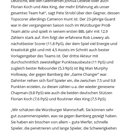
Deutsche, wie den talentierten Joshua Obiesie oder auch
Florian Koch und Alex King, der mehr Erfahrung als unser
gesamtes Team hat“, sagt Pete Strobl über den Gegner, dessen
Topscorer allerdings Cameron Hunt ist. Der 23-jährige Guard
war in der vergangenen Saison noch im Würzburger ProB-
Team aktiv und spielt in seinem ersten BBL-Jahr mit 12,9
Zählern stark auf. Ihm folgt der erfahrene Rob Lowery als
nächstbester Scorer (11,8 PpS), der dem Spiel viel Energie und
Kreativität gibt und mit 4,5 Assists im Schnitt auch bester
Vorlagengeber des Teams ist. Der dritte Akteur mit
durchschnittlich zweistelliger Punkteausbeute (11 PpS) und
zugleich bester Rebounder (5,3 RpS) ist Big Man Murphy
Holloway, der gegen Bamberg der „Game Changer“ war.
Dahinter reihen sich fünf Spieler ein, die zwischen 7,5 und 9,8
Punkten erzielen, zu diesen zählen u.a. der wieder genesene
Chapman (9,8 PpS) wie auch die beiden deutschen Stützen
Florian Koch (7,6 PpS) und Routinier Alex King (7,5 PpS).
„Wir schätzen die Würzburger Mannschaft. Sie können sehr
gut zusammenspielen, was sie gegen Bamberg gezeigt haben.
Sie haben ein bisschen von allem – gute Werfer, schnelle
Spieler, die penetrieren und lange Spieler, die Schwierigkeiten