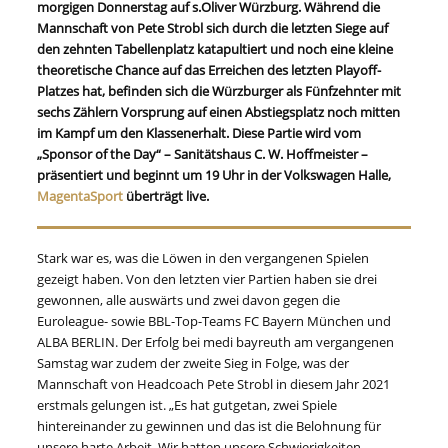
morgigen Donnerstag auf s.Oliver Würzburg. Während die
Mannschaft von Pete Strobl sich durch die letzten Siege auf
den zehnten Tabellenplatz katapultiert und noch eine kleine
theoretische Chance auf das Erreichen des letzten Playoff-
Platzes hat, befinden sich die Würzburger als Fünfzehnter mit
sechs Zählern Vorsprung auf einen Abstiegsplatz noch mitten
im Kampf um den Klassenerhalt. Diese Partie wird vom
„Sponsor of the Day“ – Sanitätshaus C. W. Hoffmeister –
präsentiert und beginnt um 19 Uhr in der Volkswagen Halle,
MagentaSport
überträgt live.
Stark war es, was die Löwen in den vergangenen Spielen
gezeigt haben. Von den letzten vier Partien haben sie drei
gewonnen, alle auswärts und zwei davon gegen die
Euroleague- sowie BBL-Top-Teams FC Bayern München und
ALBA BERLIN. Der Erfolg bei medi bayreuth am vergangenen
Samstag war zudem der zweite Sieg in Folge, was der
Mannschaft von Headcoach Pete Strobl in diesem Jahr 2021
erstmals gelungen ist. „Es hat gutgetan, zwei Spiele
hintereinander zu gewinnen und das ist die Belohnung für
unsere harte Arbeit. Wir hatten unsere Schwierigkeiten,