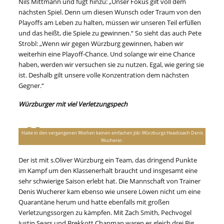
Nils Mittmann und fügt hinzu: „Unser Fokus gilt voll dem
nächsten Spiel. Denn um diesen Wunsch oder Traum von den
Playoffs am Leben zu halten, müssen wir unseren Teil erfüllen
und das heißt, die Spiele zu gewinnen.“ So sieht das auch Pete
Strobl: „Wenn wir gegen Würzburg gewinnen, haben wir
weiterhin eine Playoff-Chance. Und solange wir eine Chance
haben, werden wir versuchen sie zu nutzen. Egal, wie gering sie
ist. Deshalb gilt unsere volle Konzentration dem nächsten
Gegner.“
Würzburger mit viel Verletzungspech
Hatte in den vergangenen Wochen keinen einfachen Job: Würzburgs Headcoach Denis
Wucherer.
Der ist mit s.Oliver Würzburg ein Team, das dringend Punkte
im Kampf um den Klassenerhalt braucht und insgesamt eine
sehr schwierige Saison erlebt hat. Die Mannschaft von Trainer
Denis Wucherer kam ebenso wie unsere Löwen nicht um eine
Quarantäne herum und hatte ebenfalls mit großen
Verletzungssorgen zu kämpfen. Mit Zach Smith, Pechvogel
Justin Sears und Brekkott Chapman waren es gleich drei Big