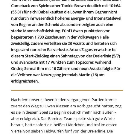
Comeback von Spielmacher Tookie Brown deutlich mit 101:64
(55:31) für sich! Dabei kauften die Löwen ihrem Gegner nicht
nur durch ihr wesentlich höheres Energie- und Intensitätslevel
von Beginn an den Schneid ab, sondern zeigten auch eine
starke Mannschaftsleistung. Fünf Löwen punkteten vor
begeisterten 1.730 Zuschauern in der Volkswagen Halle
zweistellig, zudem verteilten sie 23 Assists und leisteten sich
insgesamt nur zehn Ballverluste. Arturs Zagars erwischte bei
diesem Start-Ziel-Sieg einen Sahnetag von der Dreierlinie (5/7)
und avancierte mit 17 Punkten zum Topscorer, während
Ondrej Sehnal ihm mit 16 Zählern und neun Assists folgte. Für
die Veilchen war Neuzugang Jeremiah Martin (16) am
erfolgreichsten.
Nachdem unsere Löwen in den vergangenen Partien immer
zuerst den Weg zu Owen Klassen am Korb gesucht hatten, zog
es sie in diesem Spiel zu Beginn deutlich mehr nach außen –
aber erfolgreich. Das Ramírez-Team spielte sich gute Würfe
heraus, hatte sofort ein heißes Händchen und traf im ersten
Viertel von sieben Feldwürfen fünf von der Dreierlinie. Die