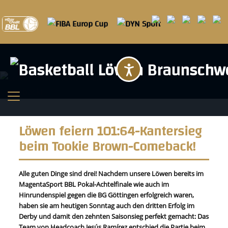
Barrierefreihei
Löwen feiern 101:64-Kantersieg
beim Tookie Brown-Comeback!
Alle guten Dinge sind drei! Nachdem unsere Löwen bereits im
MagentaSport BBL Pokal-Achtelfinale wie auch im
Hinrundenspiel gegen die BG Göttingen erfolgreich waren,
haben sie am heutigen Sonntag auch den dritten Erfolg im
Derby und damit den zehnten Saisonsieg perfekt gemacht: Das
Team von Headcoach Jesús Ramírez entschied die Partie beim