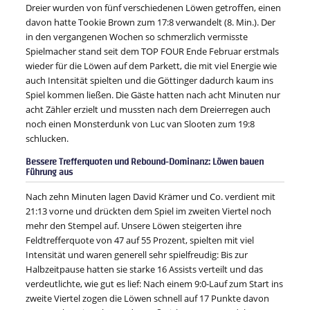
Dreier wurden von fünf verschiedenen Löwen getroffen, einen
davon hatte Tookie Brown zum 17:8 verwandelt (8. Min.). Der
in den vergangenen Wochen so schmerzlich vermisste
Spielmacher stand seit dem TOP FOUR Ende Februar erstmals
wieder für die Löwen auf dem Parkett, die mit viel Energie wie
auch Intensität spielten und die Göttinger dadurch kaum ins
Spiel kommen ließen. Die Gäste hatten nach acht Minuten nur
acht Zähler erzielt und mussten nach dem Dreierregen auch
noch einen Monsterdunk von Luc van Slooten zum 19:8
schlucken.
Bessere Trefferquoten und Rebound-Dominanz: Löwen bauen
Führung aus
Nach zehn Minuten lagen David Krämer und Co. verdient mit
21:13 vorne und drückten dem Spiel im zweiten Viertel noch
mehr den Stempel auf. Unsere Löwen steigerten ihre
Feldtrefferquote von 47 auf 55 Prozent, spielten mit viel
Intensität und waren generell sehr spielfreudig: Bis zur
Halbzeitpause hatten sie starke 16 Assists verteilt und das
verdeutlichte, wie gut es lief: Nach einem 9:0-Lauf zum Start ins
zweite Viertel zogen die Löwen schnell auf 17 Punkte davon