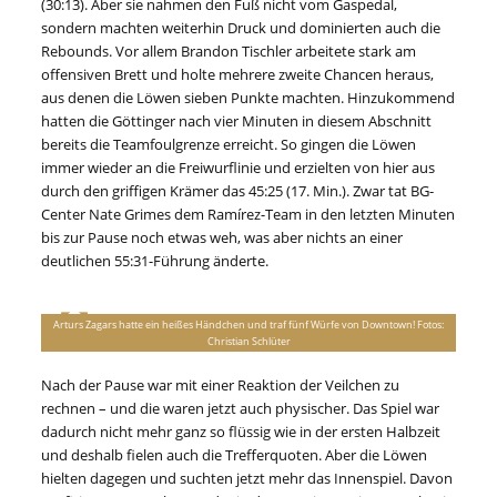
(30:13). Aber sie nahmen den Fuß nicht vom Gaspedal,
sondern machten weiterhin Druck und dominierten auch die
Rebounds. Vor allem Brandon Tischler arbeitete stark am
offensiven Brett und holte mehrere zweite Chancen heraus,
aus denen die Löwen sieben Punkte machten. Hinzukommend
hatten die Göttinger nach vier Minuten in diesem Abschnitt
bereits die Teamfoulgrenze erreicht. So gingen die Löwen
immer wieder an die Freiwurflinie und erzielten von hier aus
durch den griffigen Krämer das 45:25 (17. Min.). Zwar tat BG-
Center Nate Grimes dem Ramírez-Team in den letzten Minuten
bis zur Pause noch etwas weh, was aber nichts an einer
deutlichen 55:31-Führung änderte.
Arturs Zagars hatte ein heißes Händchen und traf fünf Würfe von Downtown! Fotos:
Christian Schlüter
Nach der Pause war mit einer Reaktion der Veilchen zu
rechnen – und die waren jetzt auch physischer. Das Spiel war
dadurch nicht mehr ganz so flüssig wie in der ersten Halbzeit
und deshalb fielen auch die Trefferquoten. Aber die Löwen
hielten dagegen und suchten jetzt mehr das Innenspiel. Davon