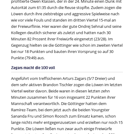
profitierte Owen Klassen, der in der 24. Minute einen Dunk mit
Autorität zum 61:35 durch die Reuse stopfte. Zudem zogen die
Löwen durch ihre zielstrebige und aggressive Spielweise nach
wie vor viele Fouls und standen im dritten Viertel 15-mal an
der Freiwurflinie. Hier waren der gute Ondrej Sehnal und seine
Kollegen deutlich sicherer als zuletzt und hatten nach 30
Minuten 82 Prozent ihrer Freiwürfe eingenetzt (23/28). Im
Gegenzug hielten sie die Göttinger wie schon im zweiten Viertel
bei nur 18 Punkten und bauten ihren Vorsprung so auf 30
Punkte (79:49) aus.
Zagars macht die 100 voll
Angeführt vom treffsicheren Arturs Zagars (5/7 Dreier) und
dem sehr aktiven Brandon Tischler zogen die Löwen im letzten
Viertel weiter davon. Beide waren in diesen letzten zehn
Minuten zusammen für 16 von insgesamt 22 Punkten ihrer
Mannschaft verantwortlich. Die Göttinger hatten dem
Ramírez-Team, bei dem jetzt auch die beiden Youngster
Sananda Fru und Simon Roosch zum Einsatz kamen, schon
lange nichts mehr entgegenzusetzen und erzielten nur noch 15
Punkte. Die Löwen ließen nun zwar auch einige Freiwürfe