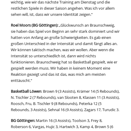
wichtig, wie wir das nächste Training am Dienstag und die
restlichen Spiele in dieser Saison angehen. Was ich vor allem
sehen will, ist, dass wir unsere Identität zeigen.“
Roel Moors (BG Göttingen):
„Glückwunsch an Braunschweig,
sie haben das Spiel von Beginn an sehr stark dominiert und wir
hatten von Anfang an große Schwierigkeiten. Es gab einen
großen Unterschied in der Intensität und damit fängt alles an.
Wir können taktisch machen, was wir wollen. Aber wenn die
Intensität so unterschiedlich ist, dann wird nichts
funktionieren. Braunschweig hat so Basketball gespielt, wie er
gespielt werden muss. Wir haben in keinem Moment eine
Reaktion gezeigt und das ist das, was mich am meisten
enttäuscht.“
Basketball Löwen
: Brown 9 (3 Assists), Krämer 14 (5 Rebounds),
N. Tischler 2 (7 Rebounds), van Slooten 8, Klassen 11 (3 Assists),
Roosch, Fru, B. Tischler 9 (8 Rebounds), Peterka 12 (5
Rebounds, 3 Assists), Sehnal 16 (9 Assists), Zagars 17, Turudic 3.
BG Göttingen:
Martin 16 (3 Assists), Toolson 3, Frey 8,
Roberson 6, Vargas, Hujic 3, Hartwich 3, Kamp 4, Brown 5 (6