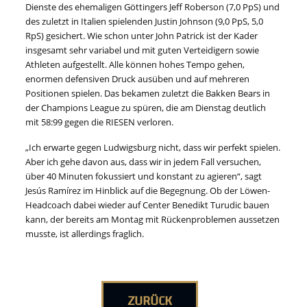
Dienste des ehemaligen Göttingers Jeff Roberson (7,0 PpS) und
des zuletzt in Italien spielenden Justin Johnson (9,0 PpS, 5,0
RpS) gesichert. Wie schon unter John Patrick ist der Kader
insgesamt sehr variabel und mit guten Verteidigern sowie
Athleten aufgestellt. Alle können hohes Tempo gehen,
enormen defensiven Druck ausüben und auf mehreren
Positionen spielen. Das bekamen zuletzt die Bakken Bears in
der Champions League zu spüren, die am Dienstag deutlich
mit 58:99 gegen die RIESEN verloren.
„Ich erwarte gegen Ludwigsburg nicht, dass wir perfekt spielen.
Aber ich gehe davon aus, dass wir in jedem Fall versuchen,
über 40 Minuten fokussiert und konstant zu agieren“, sagt
Jesús Ramírez im Hinblick auf die Begegnung. Ob der Löwen-
Headcoach dabei wieder auf Center Benedikt Turudic bauen
kann, der bereits am Montag mit Rückenproblemen aussetzen
musste, ist allerdings fraglich.
ZURÜCK