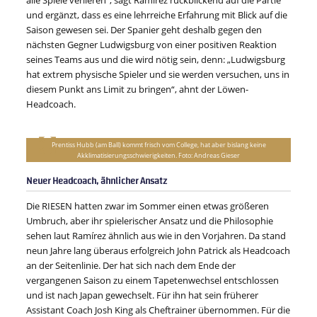
alle Spiele verlieren“, sagt Ramírez rückblickend auf die Partie
und ergänzt, dass es eine lehrreiche Erfahrung mit Blick auf die
Saison gewesen sei. Der Spanier geht deshalb gegen den
nächsten Gegner Ludwigsburg von einer positiven Reaktion
seines Teams aus und die wird nötig sein, denn: „Ludwigsburg
hat extrem physische Spieler und sie werden versuchen, uns in
diesem Punkt ans Limit zu bringen“, ahnt der Löwen-
Headcoach.
Prentiss Hubb (am Ball) kommt frisch vom College, hat aber bislang keine
Akklimatisierungsschwierigkeiten. Foto: Andreas Gieser
Neuer Headcoach, ähnlicher Ansatz
Die RIESEN hatten zwar im Sommer einen etwas größeren
Umbruch, aber ihr spielerischer Ansatz und die Philosophie
sehen laut Ramírez ähnlich aus wie in den Vorjahren. Da stand
neun Jahre lang überaus erfolgreich John Patrick als Headcoach
an der Seitenlinie. Der hat sich nach dem Ende der
vergangenen Saison zu einem Tapetenwechsel entschlossen
und ist nach Japan gewechselt. Für ihn hat sein früherer
Assistant Coach Josh King als Cheftrainer übernommen. Für die