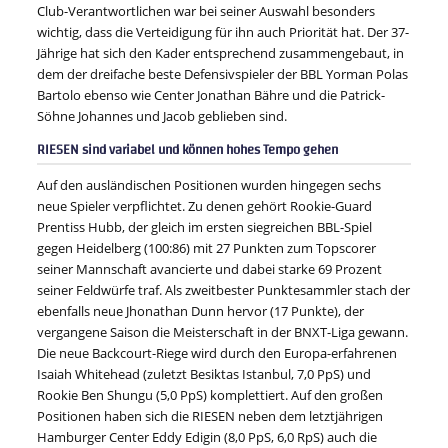
Club-Verantwortlichen war bei seiner Auswahl besonders
wichtig, dass die Verteidigung für ihn auch Priorität hat. Der 37-
Jährige hat sich den Kader entsprechend zusammengebaut, in
dem der dreifache beste Defensivspieler der BBL Yorman Polas
Bartolo ebenso wie Center Jonathan Bähre und die Patrick-
Söhne Johannes und Jacob geblieben sind.
RIESEN sind variabel und können hohes Tempo gehen
Auf den ausländischen Positionen wurden hingegen sechs
neue Spieler verpflichtet. Zu denen gehört Rookie-Guard
Prentiss Hubb, der gleich im ersten siegreichen BBL-Spiel
gegen Heidelberg (100:86) mit 27 Punkten zum Topscorer
seiner Mannschaft avancierte und dabei starke 69 Prozent
seiner Feldwürfe traf. Als zweitbester Punktesammler stach der
ebenfalls neue Jhonathan Dunn hervor (17 Punkte), der
vergangene Saison die Meisterschaft in der BNXT-Liga gewann.
Die neue Backcourt-Riege wird durch den Europa-erfahrenen
Isaiah Whitehead (zuletzt Besiktas Istanbul, 7,0 PpS) und
Rookie Ben Shungu (5,0 PpS) komplettiert. Auf den großen
Positionen haben sich die RIESEN neben dem letztjährigen
Hamburger Center Eddy Edigin (8,0 PpS, 6,0 RpS) auch die