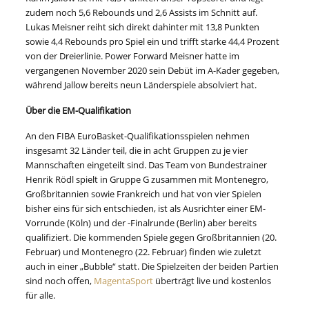
zudem noch 5,6 Rebounds und 2,6 Assists im Schnitt auf.
Lukas Meisner reiht sich direkt dahinter mit 13,8 Punkten
sowie 4,4 Rebounds pro Spiel ein und trifft starke 44,4 Prozent
von der Dreierlinie. Power Forward Meisner hatte im
vergangenen November 2020 sein Debüt im A-Kader gegeben,
während Jallow bereits neun Länderspiele absolviert hat.
Über die EM-Qualifikation
An den FIBA EuroBasket-Qualifikationsspielen nehmen
insgesamt 32 Länder teil, die in acht Gruppen zu je vier
Mannschaften eingeteilt sind. Das Team von Bundestrainer
Henrik Rödl spielt in Gruppe G zusammen mit Montenegro,
Großbritannien sowie Frankreich und hat von vier Spielen
bisher eins für sich entschieden, ist als Ausrichter einer EM-
Vorrunde (Köln) und der -Finalrunde (Berlin) aber bereits
qualifiziert. Die kommenden Spiele gegen Großbritannien (20.
Februar) und Montenegro (22. Februar) finden wie zuletzt
auch in einer „Bubble“ statt. Die Spielzeiten der beiden Partien
sind noch offen,
MagentaSport
überträgt live und kostenlos
für alle.