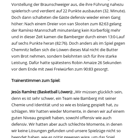
Vorstellung der Braunschweiger aus, die ihre Führung nahezu
spielerisch und verdient auf 22 Punkte ausbauten (32. Minute).
Doch dann schalteten die Gäste defensiv wieder einen Gang
höher: Nach einem Dreier von van Slooten zum 82:63 gelang
der Ramírez-Mannschaft minutenlang kein Korberfolg mehr
und in dieser Zeit kamen die Bamberger durch einen 13:0-Lauf
auf sechs Punkte heran (82:76). Doch anders als im Spiel gegen
Chemnitz ließen sich die Löwen dieses Mal nicht die Butter
vom Brot nehmen, sondern belohnten sich für ihre starke
Leistung. Dafür hatte spätestens Robin Amaize 26 Sekunden
vor dem Ende mit zwei Freiwürfen zum 90:83 gesorgt.
Trainerstimmen zum Spiel:
Jesús Ramírez (Basketball Löwen):
„Wir müssen glücklich sein,
denn es ist sehr schwer, ein Team wie Bamberg mit seiner
Chemie und Identität und so wie es bislang gespielt hat, zu
schlagen. Wir hatten wieder Momente, in denen wir auf einem
guten Niveau gespielt haben, sowohl offensiv wie auch
defensiv. Wir hatten aber auch schlechte Momente, in denen
wir keine Lösungen gefunden und unsere Spielzüge nicht so
beendet haben, wie es nötig gewesen wäre, um das Spiel