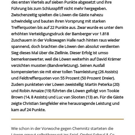
des ersten Viertels auf sieben Punkte abgesetzt und ihre
Führung bis zum Schlusspfiff nicht mehr hergegeben.
Zwischenzeitig spielten die Löwen die Gäste nahezu
schwindelig und bauten ihren Vorsprung mit starken
Trefferquoten bis auf 22 Punkte aus. Zwar wurde es unter dem
erhöhten Verteidigungsdruck der Bamberger vor 1.818
Zuschauern in der Volkswagen Halle nach hinten raus wieder
spannend, doch brachten die Löwen den absolut verdienten
Sieg dieses Mal über die Ziellinie. Dieser Erfolg ist umso
bemerkenswerter, weil die Löwen weiterhin auf David Krämer
verzichten mussten (Bandverletzung). Seinen Ausfall
kompensierten sie mit einer tollen Teamleistung (26 Assists)
und Feldtrefferquoten von 55 Prozent (50 Prozent Dreier).
Zudem punkteten vier Löwen zweistellig: Martin Peterka (20)
und Robin Amaize (19) führten die Löwen gefolgt von Tookie
Brown (14, 8 Assists) und Luc van Slooten (13) an. Für die Gäste
zeigte Christian Sengfelder eine herausragende Leistung und
kam auf 24 Punkte.
Wie schon in der Vorwoche gegen Chemnitz starteten die
Löwen erneut selbstbewusst ins Spiel. Ondrej Sehnal & Co.