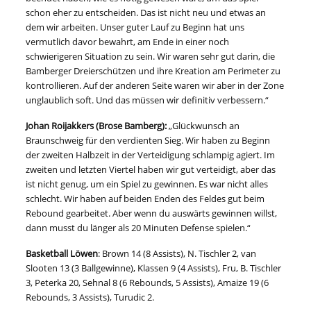
schon eher zu entscheiden. Das ist nicht neu und etwas an
dem wir arbeiten. Unser guter Lauf zu Beginn hat uns
vermutlich davor bewahrt, am Ende in einer noch
schwierigeren Situation zu sein. Wir waren sehr gut darin, die
Bamberger Dreierschützen und ihre Kreation am Perimeter zu
kontrollieren. Auf der anderen Seite waren wir aber in der Zone
unglaublich soft. Und das müssen wir definitiv verbessern.“
Johan Roijakkers (Brose Bamberg):
„Glückwunsch an
Braunschweig für den verdienten Sieg. Wir haben zu Beginn
der zweiten Halbzeit in der Verteidigung schlampig agiert. Im
zweiten und letzten Viertel haben wir gut verteidigt, aber das
ist nicht genug, um ein Spiel zu gewinnen. Es war nicht alles
schlecht. Wir haben auf beiden Enden des Feldes gut beim
Rebound gearbeitet. Aber wenn du auswärts gewinnen willst,
dann musst du länger als 20 Minuten Defense spielen.“
Basketball Löwen
: Brown 14 (8 Assists), N. Tischler 2, van
Slooten 13 (3 Ballgewinne), Klassen 9 (4 Assists), Fru, B. Tischler
3, Peterka 20, Sehnal 8 (6 Rebounds, 5 Assists), Amaize 19 (6
Rebounds, 3 Assists), Turudic 2.