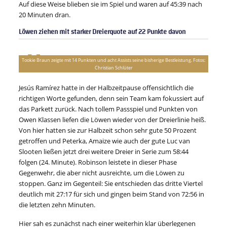
Auf diese Weise blieben sie im Spiel und waren auf 45:39 nach
20 Minuten dran.
Löwen ziehen mit starker Dreierquote auf 22 Punkte davon
Tookie Braun zeigte mit 14 Punkten und acht Assists seine bisherige Bestleistung. Fotos:
Christian Schlüter
Jesús Ramírez hatte in der Halbzeitpause offensichtlich die
richtigen Worte gefunden, denn sein Team kam fokussiert auf
das Parkett zurück. Nach tollem Passspiel und Punkten von
Owen Klassen liefen die Löwen wieder von der Dreierlinie heiß.
Von hier hatten sie zur Halbzeit schon sehr gute 50 Prozent
getroffen und Peterka, Amaize wie auch der gute Luc van
Slooten ließen jetzt drei weitere Dreier in Serie zum 58:44
folgen (24. Minute). Robinson leistete in dieser Phase
Gegenwehr, die aber nicht ausreichte, um die Löwen zu
stoppen. Ganz im Gegenteil: Sie entschieden das dritte Viertel
deutlich mit 27:17 für sich und gingen beim Stand von 72:56 in
die letzten zehn Minuten.
Hier sah es zunächst nach einer weiterhin klar überlegenen