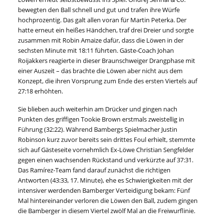
bewegten den Ball schnell und gut und trafen ihre Würfe
hochprozentig. Das galt allen voran für Martin Peterka. Der
hatte erneut ein heißes Händchen, traf drei Dreier und sorgte
zusammen mit Robin Amaize dafür, dass die Löwen in der
sechsten Minute mit 18:11 führten. Gäste-Coach Johan
Roijakkers reagierte in dieser Braunschweiger Drangphase mit
einer Auszeit – das brachte die Löwen aber nicht aus dem
Konzept, die ihren Vorsprung zum Ende des ersten Viertels auf
27:18 erhöhten.
Sie blieben auch weiterhin am Drücker und gingen nach
Punkten des griffigen Tookie Brown erstmals zweistellig in
Führung (32:22). Während Bambergs Spielmacher Justin
Robinson kurz zuvor bereits sein drittes Foul erhielt, stemmte
sich auf Gästeseite vornehmlich Ex-Löwe Christian Sengfelder
gegen einen wachsenden Rückstand und verkürzte auf 37:31.
Das Ramírez-Team fand darauf zunächst die richtigen
Antworten (43:33, 17. Minute), ehe es Schwierigkeiten mit der
intensiver werdenden Bamberger Verteidigung bekam: Fünf
Mal hintereinander verloren die Löwen den Ball, zudem gingen
die Bamberger in diesem Viertel zwölf Mal an die Freiwurflinie.