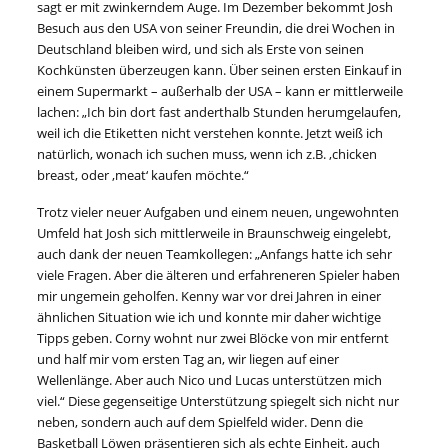
sagt er mit zwinkerndem Auge. Im Dezember bekommt Josh
Besuch aus den USA von seiner Freundin, die drei Wochen in
Deutschland bleiben wird, und sich als Erste von seinen
Kochkünsten überzeugen kann. Über seinen ersten Einkauf in
einem Supermarkt – außerhalb der USA – kann er mittlerweile
lachen: „Ich bin dort fast anderthalb Stunden herumgelaufen,
weil ich die Etiketten nicht verstehen konnte. Jetzt weiß ich
natürlich, wonach ich suchen muss, wenn ich z.B. ,chicken
breast, oder ,meat‘ kaufen möchte.“
Trotz vieler neuer Aufgaben und einem neuen, ungewohnten
Umfeld hat Josh sich mittlerweile in Braunschweig eingelebt,
auch dank der neuen Teamkollegen: „Anfangs hatte ich sehr
viele Fragen. Aber die älteren und erfahreneren Spieler haben
mir ungemein geholfen. Kenny war vor drei Jahren in einer
ähnlichen Situation wie ich und konnte mir daher wichtige
Tipps geben. Corny wohnt nur zwei Blöcke von mir entfernt
und half mir vom ersten Tag an, wir liegen auf einer
Wellenlänge. Aber auch Nico und Lucas unterstützen mich
viel.“ Diese gegenseitige Unterstützung spiegelt sich nicht nur
neben, sondern auch auf dem Spielfeld wider. Denn die
Basketball Löwen präsentieren sich als echte Einheit, auch