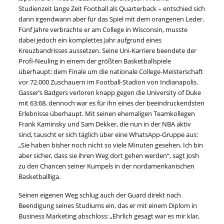
Studienzeit lange Zeit Football als Quarterback – entschied sich
dann irgendwann aber für das Spiel mit dem orangenen Leder.
Fünf Jahre verbrachte er am College in Wisconsin, musste
dabei jedoch ein komplettes Jahr aufgrund eines
Kreuzbandrisses aussetzen. Seine Uni-Karriere beendete der
Profi-Neuling in einem der größten Basketballspiele
überhaupt: dem Finale um die nationale College-Meisterschaft
vor 72.000 Zuschauern im Football-Stadion von Indianapolis.
Gasser’s Badgers verloren knapp gegen die University of Duke
mit 63:68, dennoch war es für ihn eines der beeindruckendsten
Erlebnisse überhaupt. Mit seinen ehemaligen Teamkollegen
Frank Kaminsky und Sam Dekker, die nun in der NBA aktiv
sind, tauscht er sich täglich über eine WhatsApp-Gruppe aus:
„Sie haben bisher noch nicht so viele Minuten gesehen. Ich bin
aber sicher, dass sie ihren Weg dort gehen werden“, sagt Josh
zu den Chancen seiner Kumpels in der nordamerikanischen
Basketballliga.
Seinen eigenen Weg schlug auch der Guard direkt nach
Beendigung seines Studiums ein, das er mit einem Diplom in
Business Marketing abschloss: „Ehrlich gesagt war es mir klar,