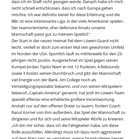
dass ich im Draft nicht gezogen werde. Danach habe ich mich
recht schnell entschlossen, dass ich nach Europa gehen
möchte. Ich war definitiv bereit für diese Erfahrung und die
BBL ist eine interessante Liga, in der viele Amerikaner spielen.
Der teamorientierte, eher defensive Ansatz unserer
Mannschaft passt gut zu meinem Spielstil.“
Der Start in der neuen Heimat fiel dem Löwen-Guard nicht
leicht, verließ er doch zum ersten Mal sein gewohntes Umfeld
im Norden der USA. Sportlich läuft es mittlerweile für den 23-
Jährigen recht positiv. Ausgerechnet im Spiel gegen seinen
Kumpel Jordan Taylor feiert er mit 12 Punkten, 4 Rebounds
sowie 3 Assists seinen Durchbruch und gibt der Mannschaft
viel Energie von der Bank. Am College noch als
Verteidigungsspezialist bekannt, und von seinen Mitspielern
liebevoll „Captain America“ genannt, hat Josh im Löwen-Team
speziell offensiv eine erhebliche größere Verantwortung.
Anstatt nur auf den offenen Dreier zu lauern, fordert Coach
Raoul Korner von ihm außerdem, das Spiel der Mannschaft zu
dirigieren und für sich und seine Mitspieler Würfe zu kreieren.
„Ich bin mir sicher, dass ich die Fähigkeiten habe, um diese
Rolle auszufüllen. Allerdings muss ich dazu noch aggressiver
auf dem Platz sein, es verstehen, meine Teamkollegen besser