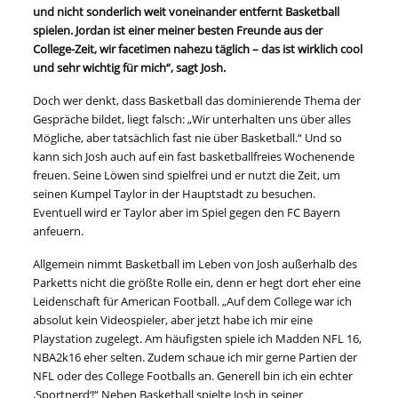
und nicht sonderlich weit voneinander entfernt Basketball
spielen. Jordan ist einer meiner besten Freunde aus der
College-Zeit, wir facetimen nahezu täglich – das ist wirklich cool
und sehr wichtig für mich“, sagt Josh.
Doch wer denkt, dass Basketball das dominierende Thema der
Gespräche bildet, liegt falsch: „Wir unterhalten uns über alles
Mögliche, aber tatsächlich fast nie über Basketball.“ Und so
kann sich Josh auch auf ein fast basketballfreies Wochenende
freuen. Seine Löwen sind spielfrei und er nutzt die Zeit, um
seinen Kumpel Taylor in der Hauptstadt zu besuchen.
Eventuell wird er Taylor aber im Spiel gegen den FC Bayern
anfeuern.
Allgemein nimmt Basketball im Leben von Josh außerhalb des
Parketts nicht die größte Rolle ein, denn er hegt dort eher eine
Leidenschaft für American Football. „Auf dem College war ich
absolut kein Videospieler, aber jetzt habe ich mir eine
Playstation zugelegt. Am häufigsten spiele ich Madden NFL 16,
NBA2k16 eher selten. Zudem schaue ich mir gerne Partien der
NFL oder des College Footballs an. Generell bin ich ein echter
,Sportnerd‘!“ Neben Basketball spielte Josh in seiner