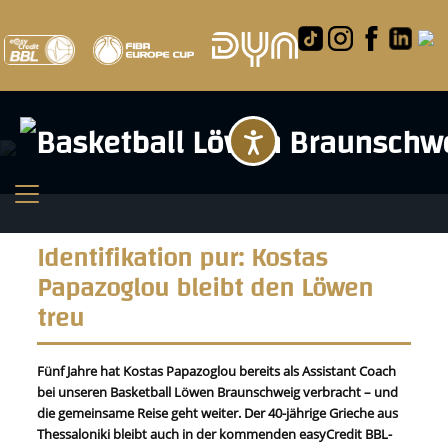
Barrierefreihei
Identifikation pur: Kostas
Papazoglou bleibt den Löwen
treu
Fünf Jahre hat Kostas Papazoglou bereits als Assistant Coach
bei unseren Basketball Löwen Braunschweig verbracht – und
die gemeinsame Reise geht weiter. Der 40-jährige Grieche aus
Thessaloniki bleibt auch in der kommenden easyCredit BBL-