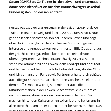
Saison 2024/25 als Co-Trainer bei den Löwen und untermauert
damit seine Identifikation mit dem Braunschweiger Basketball-
Bundesligisten und dessen Konzept.
Kostas Papazoglou war erstmals in der Saison 2012/13 als Co-
Trainer in Braunschweig und kehrte 2020 zu uns zurück. Nun
geht er in seine sechste Saison bei unseren Löwen und sagt
über die Gründe: „In den letzten beiden Sommern gab es
Interesse und Angebote von renommierten BBL-Clubs und aus
der griechischen Liga. Jedoch konnte mich keins davon
überzeugen, meine ,Heimat‘ Braunschweig zu verlassen. Ich
stehe vollkommen zu den Löwen, dem Konzept und der Stadt
und bin sehr dankbar für die tolle Unterstützung, die der Club
und ich von unseren Fans sowie Partnern erhalten. Ich schätze
auch die gute Zusammenarbeit mit den Coaches, Spielern und
dem Staff. Genauso wichtig sind mir aber auch die
Mitarbeiter:innen in der Löwen-Geschäftsstelle, die für mich
nach so vielen Jahren wie eine Familie geworden sind. Sie
machen hinter den Kulissen einen tollen Job und helfen uns in
allen Bereichen, um unser Leben immer besser zu machen. Das
alles bedeutet mir sehr viel und deshalb freue ich mich sehr