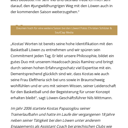
darauf, den #jungwildhungrigen Weg mit den Löwen auch in
der kommenden Saison weiterzugehen.“
Daumen hoch für eine weitere Saison bei den Löwen! Fotos: Christian Schlüter &
SoulClap Media
„Kostas‘ Worten ist bereits seine hohe Identifikation mit den
Basketball Löwen zu entnehmen und wir spüren sein
Commitment jeden Tag. Er lebt unsere Philosophie, bildet ein
gutes Duo mit unserem Headcoach Jesús Ramírez und bringt
durch seinen hohen Erfahrungsschatz viel Expertise mit ein.
Dementsprechend glücklich sind wir, dass Kostas wie auch
seine Frau Eleftheria sich bei uns sowie in Braunschweig
wohlfühlen und er uns mit seinem Wissen, seiner Leidenschaft
für den Basketball und der Begeisterung für unser Konzept
erhalten bleibt“, sagt Löwen-Geschäftsführer Nils Mittmann.
Im Jahr 2006 startete Kostas Papazoglou seiner
Trainerlaufbahn und hatte im Laufe der vergangenen 18 Jahre
neben seiner Tätigkeit bei den Löwen unter anderem
Engagements als Assistant Coach bei griechischen Clubs wie