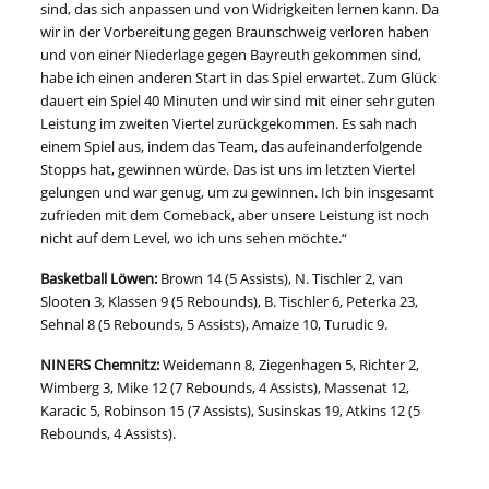
sind, das sich anpassen und von Widrigkeiten lernen kann. Da
wir in der Vorbereitung gegen Braunschweig verloren haben
und von einer Niederlage gegen Bayreuth gekommen sind,
habe ich einen anderen Start in das Spiel erwartet. Zum Glück
dauert ein Spiel 40 Minuten und wir sind mit einer sehr guten
Leistung im zweiten Viertel zurückgekommen. Es sah nach
einem Spiel aus, indem das Team, das aufeinanderfolgende
Stopps hat, gewinnen würde. Das ist uns im letzten Viertel
gelungen und war genug, um zu gewinnen. Ich bin insgesamt
zufrieden mit dem Comeback, aber unsere Leistung ist noch
nicht auf dem Level, wo ich uns sehen möchte.“
Basketball Löwen:
Brown 14 (5 Assists), N. Tischler 2, van
Slooten 3, Klassen 9 (5 Rebounds), B. Tischler 6, Peterka 23,
Sehnal 8 (5 Rebounds, 5 Assists), Amaize 10, Turudic 9.
NINERS Chemnitz:
Weidemann 8, Ziegenhagen 5, Richter 2,
Wimberg 3, Mike 12 (7 Rebounds, 4 Assists), Massenat 12,
Karacic 5, Robinson 15 (7 Assists), Susinskas 19, Atkins 12 (5
Rebounds, 4 Assists).