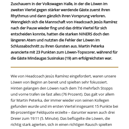
Zuschauern in der Volkswagen Halle, in der die Löwen im
zweiten Viertel gegen stärker werdende Gäste zuerst ihren
Rhythmus und dann gänzlich ihren Vorsprung verloren.
Wenngleich sich die Mannschaft von Headcoach Jesús Ramírez
nach der Pause wieder fing und das dritte Viertel für sich
entscheiden konnte, hatten die starken NINERS doch den
längeren Atem und nutzten die Fehler der Löwen im
Schlussabschnitt zu ihren Gunsten aus. Martin Peterka
avancierte mit 23 Punkten zum Löwen-Topscorer, während für
die Gäste Mindaugas Susinskas (19) am erfolgreichsten war.
Wie von Headcoach Jesús Ramírez eingefordert, waren unsere
Löwen von Beginn an bereit und spielten sehr fokussiert.
Hinten gelangen den Löwen nach dem 7:6 mehrfach Stopps
und vorne trafen sie fast alles (76 Prozent). Das galt vor allem
für Martin Peterka, der immer wieder von seinen Kollegen
gefunden wurde und im ersten Viertel insgesamt 15 Punkte bei
86-prozentiger Feldquote erzielte – darunter waren auch drei
Dreier zum 19:11 (5. Minute). Das beflügelte die Löwen, die
richtig stark agierten, sich in einen richtigen Rausch spielten