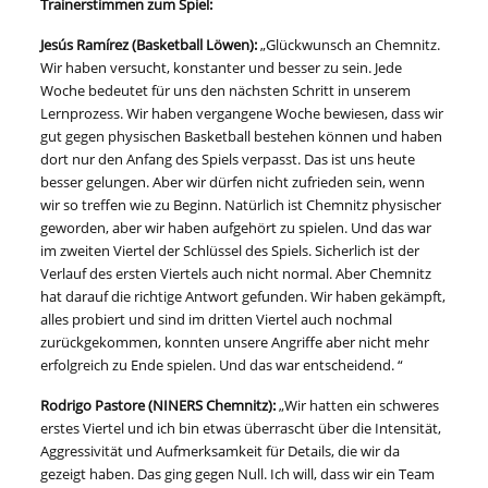
Trainerstimmen zum Spiel:
Jesús Ramírez (Basketball Löwen):
„Glückwunsch an Chemnitz.
Wir haben versucht, konstanter und besser zu sein. Jede
Woche bedeutet für uns den nächsten Schritt in unserem
Lernprozess. Wir haben vergangene Woche bewiesen, dass wir
gut gegen physischen Basketball bestehen können und haben
dort nur den Anfang des Spiels verpasst. Das ist uns heute
besser gelungen. Aber wir dürfen nicht zufrieden sein, wenn
wir so treffen wie zu Beginn. Natürlich ist Chemnitz physischer
geworden, aber wir haben aufgehört zu spielen. Und das war
im zweiten Viertel der Schlüssel des Spiels. Sicherlich ist der
Verlauf des ersten Viertels auch nicht normal. Aber Chemnitz
hat darauf die richtige Antwort gefunden. Wir haben gekämpft,
alles probiert und sind im dritten Viertel auch nochmal
zurückgekommen, konnten unsere Angriffe aber nicht mehr
erfolgreich zu Ende spielen. Und das war entscheidend. “
Rodrigo Pastore (NINERS Chemnitz):
„Wir hatten ein schweres
erstes Viertel und ich bin etwas überrascht über die Intensität,
Aggressivität und Aufmerksamkeit für Details, die wir da
gezeigt haben. Das ging gegen Null. Ich will, dass wir ein Team