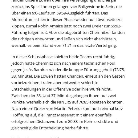
fanden unsere Löwen über ihre Verteidigung und Energie
zurück ins Spiel. Ihnen gelangen vier Ballgewinne in Serie, die
über einen 9:0-Lauf zum 59:59-Ausgleich führten. Das
Momentum schien in dieser Phase wieder auf Löwenseite zu
kippen, zumal Robin Amaize jetzt noch zwei Dreier zur 65:62-
Führung folgen ließ. Aber die abgebrühten Chemnitzer fanden
die richtigen Antworten und ließen sich nicht abschütteln,
weshalb es beim Stand von 71:71 in das letzte Viertel ging.
In dieser Schlussphase spielten beide Teams recht fahrig,
jedoch hatte Chemnitz sich nach einem technischen Foul
gegen Jesús Ramírez wieder die knappe Führung geholt (73:75,
33. Minute). Die Löwen hatten Chancen, erneut an den Gästen
vorbeizuziehen, trafen aber entweder schlechte
Entscheidungen in der Offensive oder ihre Würfe nicht.
Zwischen der 33. Und 37. Minute gelangen ihnen nur zwei
Punkte, weshalb sich die NINERS auf 76:85 absetzen konnten.
Nach einem Dreier von Martin Peterka kam noch einmal kurz
Hoffnung auf, die Frantz Massenat mit einem ebenfalls
erfolgreichen Distanzwurf zum 80:88 im Keim erstickte und
gleichzeitig die Entscheidung herbeiführte.