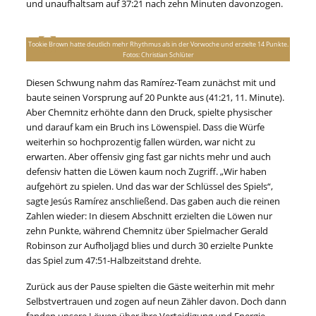
und unaufhaltsam auf 37:21 nach zehn Minuten davonzogen.
Tookie Brown hatte deutlich mehr Rhythmus als in der Vorwoche und erzielte 14 Punkte.
Fotos: Christian Schlüter
Diesen Schwung nahm das Ramírez-Team zunächst mit und
baute seinen Vorsprung auf 20 Punkte aus (41:21, 11. Minute).
Aber Chemnitz erhöhte dann den Druck, spielte physischer
und darauf kam ein Bruch ins Löwenspiel. Dass die Würfe
weiterhin so hochprozentig fallen würden, war nicht zu
erwarten. Aber offensiv ging fast gar nichts mehr und auch
defensiv hatten die Löwen kaum noch Zugriff. „Wir haben
aufgehört zu spielen. Und das war der Schlüssel des Spiels“,
sagte Jesús Ramírez anschließend. Das gaben auch die reinen
Zahlen wieder: In diesem Abschnitt erzielten die Löwen nur
zehn Punkte, während Chemnitz über Spielmacher Gerald
Robinson zur Aufholjagd blies und durch 30 erzielte Punkte
das Spiel zum 47:51-Halbzeitstand drehte.
Zurück aus der Pause spielten die Gäste weiterhin mit mehr
Selbstvertrauen und zogen auf neun Zähler davon. Doch dann