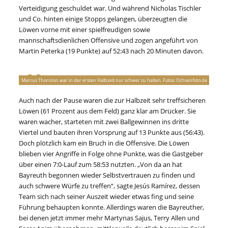
Verteidigung geschuldet war. Und während Nicholas Tischler
und Co. hinten einige Stopps gelangen, überzeugten die
Löwen vorne mit einer spielfreudigen sowie
mannschaftsdienlichen Offensive und zogen angeführt von
Martin Peterka (19 Punkte) auf 52:43 nach 20 Minuten davon.
Marcus Thornton war in der ersten Halbzeit nur schwer zu halten. Fotos: Ochsenfoto.de
Auch nach der Pause waren die zur Halbzeit sehr treffsicheren
Löwen (61 Prozent aus dem Feld) ganz klar am Drücker. Sie
waren wacher, starteten mit zwei Ballgewinnen ins dritte
Viertel und bauten ihren Vorsprung auf 13 Punkte aus (56:43).
Doch plötzlich kam ein Bruch in die Offensive. Die Löwen
blieben vier Angriffe in Folge ohne Punkte, was die Gastgeber
über einen 7:0-Lauf zum 58:53 nutzten. „Von da an hat
Bayreuth begonnen wieder Selbstvertrauen zu finden und
auch schwere Würfe zu treffen“, sagte Jesús Ramírez, dessen
Team sich nach seiner Auszeit wieder etwas fing und seine
Führung behaupten konnte. Allerdings waren die Bayreuther,
bei denen jetzt immer mehr Martynas Sajus, Terry Allen und