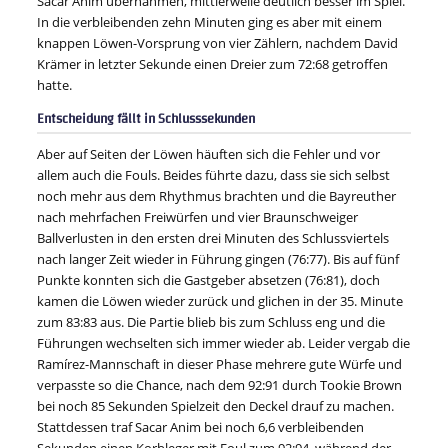
Sacar Anim übernahmen, mittlerweile deutlich besser im Spiel.
In die verbleibenden zehn Minuten ging es aber mit einem
knappen Löwen-Vorsprung von vier Zählern, nachdem David
Krämer in letzter Sekunde einen Dreier zum 72:68 getroffen
hatte.
Entscheidung fällt in Schlusssekunden
Aber auf Seiten der Löwen häuften sich die Fehler und vor
allem auch die Fouls. Beides führte dazu, dass sie sich selbst
noch mehr aus dem Rhythmus brachten und die Bayreuther
nach mehrfachen Freiwürfen und vier Braunschweiger
Ballverlusten in den ersten drei Minuten des Schlussviertels
nach langer Zeit wieder in Führung gingen (76:77). Bis auf fünf
Punkte konnten sich die Gastgeber absetzen (76:81), doch
kamen die Löwen wieder zurück und glichen in der 35. Minute
zum 83:83 aus. Die Partie blieb bis zum Schluss eng und die
Führungen wechselten sich immer wieder ab. Leider vergab die
Ramírez-Mannschaft in dieser Phase mehrere gute Würfe und
verpasste so die Chance, nach dem 92:91 durch Tookie Brown
bei noch 85 Sekunden Spielzeit den Deckel drauf zu machen.
Stattdessen traf Sacar Anim bei noch 6,6 verbleibenden