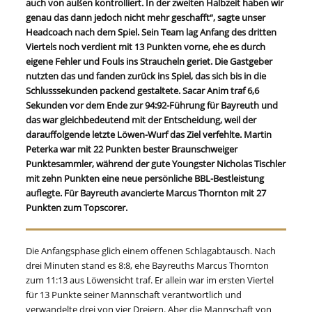
auch von außen kontrolliert. In der zweiten Halbzeit haben wir
genau das dann jedoch nicht mehr geschafft“, sagte unser
Headcoach nach dem Spiel. Sein Team lag Anfang des dritten
Viertels noch verdient mit 13 Punkten vorne, ehe es durch
eigene Fehler und Fouls ins Straucheln geriet. Die Gastgeber
nutzten das und fanden zurück ins Spiel, das sich bis in die
Schlusssekunden packend gestaltete. Sacar Anim traf 6,6
Sekunden vor dem Ende zur 94:92-Führung für Bayreuth und
das war gleichbedeutend mit der Entscheidung, weil der
darauffolgende letzte Löwen-Wurf das Ziel verfehlte. Martin
Peterka war mit 22 Punkten bester Braunschweiger
Punktesammler, während der gute Youngster Nicholas Tischler
mit zehn Punkten eine neue persönliche BBL-Bestleistung
auflegte. Für Bayreuth avancierte Marcus Thornton mit 27
Punkten zum Topscorer.
Die Anfangsphase glich einem offenen Schlagabtausch. Nach
drei Minuten stand es 8:8, ehe Bayreuths Marcus Thornton
zum 11:13 aus Löwensicht traf. Er allein war im ersten Viertel
für 13 Punkte seiner Mannschaft verantwortlich und
verwandelte drei von vier Dreiern. Aber die Mannschaft von