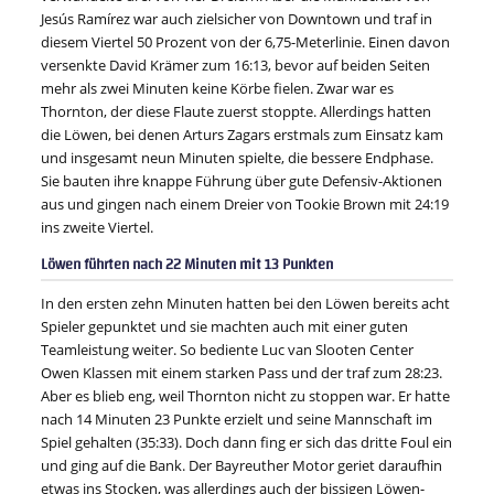
Jesús Ramírez war auch zielsicher von Downtown und traf in
diesem Viertel 50 Prozent von der 6,75-Meterlinie. Einen davon
versenkte David Krämer zum 16:13, bevor auf beiden Seiten
mehr als zwei Minuten keine Körbe fielen. Zwar war es
Thornton, der diese Flaute zuerst stoppte. Allerdings hatten
die Löwen, bei denen Arturs Zagars erstmals zum Einsatz kam
und insgesamt neun Minuten spielte, die bessere Endphase.
Sie bauten ihre knappe Führung über gute Defensiv-Aktionen
aus und gingen nach einem Dreier von Tookie Brown mit 24:19
ins zweite Viertel.
Löwen führten nach 22 Minuten mit 13 Punkten
In den ersten zehn Minuten hatten bei den Löwen bereits acht
Spieler gepunktet und sie machten auch mit einer guten
Teamleistung weiter. So bediente Luc van Slooten Center
Owen Klassen mit einem starken Pass und der traf zum 28:23.
Aber es blieb eng, weil Thornton nicht zu stoppen war. Er hatte
nach 14 Minuten 23 Punkte erzielt und seine Mannschaft im
Spiel gehalten (35:33). Doch dann fing er sich das dritte Foul ein
und ging auf die Bank. Der Bayreuther Motor geriet daraufhin
etwas ins Stocken, was allerdings auch der bissigen Löwen-