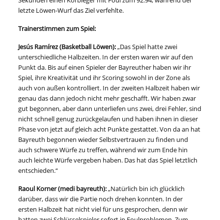
Sekunden einen Korbleger mit Foul zum 92:94, während der
letzte Löwen-Wurf das Ziel verfehlte.
Trainerstimmen zum Spiel:
Jesús Ramírez (Basketball Löwen):
„Das Spiel hatte zwei
unterschiedliche Halbzeiten. In der ersten waren wir auf den
Punkt da. Bis auf einen Spieler der Bayreuther haben wir ihr
Spiel, ihre Kreativität und ihr Scoring sowohl in der Zone als
auch von außen kontrolliert. In der zweiten Halbzeit haben wir
genau das dann jedoch nicht mehr geschafft. Wir haben zwar
gut begonnen, aber dann unterliefen uns zwei, drei Fehler, sind
nicht schnell genug zurückgelaufen und haben ihnen in dieser
Phase von jetzt auf gleich acht Punkte gestattet. Von da an hat
Bayreuth begonnen wieder Selbstvertrauen zu finden und
auch schwere Würfe zu treffen, während wir zum Ende hin
auch leichte Würfe vergeben haben. Das hat das Spiel letztlich
entschieden.“
Raoul Korner (medi bayreuth):
„Natürlich bin ich glücklich
darüber, dass wir die Partie noch drehen konnten. In der
ersten Halbzeit hat nicht viel für uns gesprochen, denn wir
hatten zwei Schlüsselspieler sofort in Foulproblemen. Zum