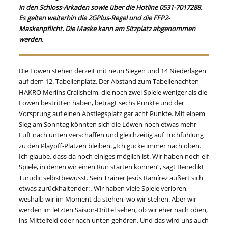
in den Schloss-Arkaden sowie über die Hotline 0531-7017288.
Es gelten weiterhin die 2GPlus-Regel und die FFP2-
Maskenpflicht. Die Maske kann am Sitzplatz abgenommen
werden.
Die Löwen stehen derzeit mit neun Siegen und 14 Niederlagen
auf dem 12. Tabellenplatz. Der Abstand zum Tabellenachten
HAKRO Merlins Crailsheim, die noch zwei Spiele weniger als die
Löwen bestritten haben, beträgt sechs Punkte und der
Vorsprung auf einen Abstiegsplatz gar acht Punkte. Mit einem
Sieg am Sonntag könnten sich die Löwen noch etwas mehr
Luft nach unten verschaffen und gleichzeitig auf Tuchfühlung
zu den Playoff-Plätzen bleiben. „Ich gucke immer nach oben.
Ich glaube, dass da noch einiges möglich ist. Wir haben noch elf
Spiele, in denen wir einen Run starten können“, sagt Benedikt
Turudic selbstbewusst. Sein Trainer Jesús Ramírez äußert sich
etwas zurückhaltender: „Wir haben viele Spiele verloren,
weshalb wir im Moment da stehen, wo wir stehen. Aber wir
werden im letzten Saison-Drittel sehen, ob wir eher nach oben,
ins Mittelfeld oder nach unten gehören. Und das wird uns auch