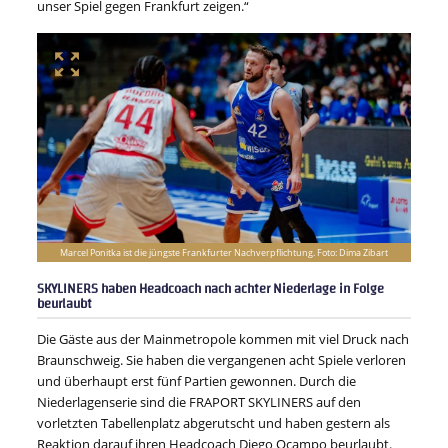
unser Spiel gegen Frankfurt zeigen.“
Marcel Ponitka ist die jüngste Frankfurter Nachverpflichtung. Foto: Dima Zibart
SKYLINERS haben Headcoach nach achter Niederlage in Folge
beurlaubt
Die Gäste aus der Mainmetropole kommen mit viel Druck nach
Braunschweig. Sie haben die vergangenen acht Spiele verloren
und überhaupt erst fünf Partien gewonnen. Durch die
Niederlagenserie sind die FRAPORT SKYLINERS auf den
vorletzten Tabellenplatz abgerutscht und haben gestern als
Reaktion darauf ihren Headcoach Diego Ocampo beurlaubt.