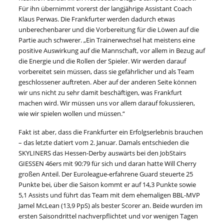
Für ihn übernimmt vorerst der langjährige Assistant Coach
Klaus Perwas. Die Frankfurter werden dadurch etwas
unberechenbarer und die Vorbereitung für die Löwen auf die
Partie auch schwerer. „Ein Trainerwechsel hat meistens eine
positive Auswirkung auf die Mannschaft, vor allem in Bezug auf
die Energie und die Rollen der Spieler. Wir werden darauf
vorbereitet sein müssen, dass sie gefährlicher und als Team
geschlossener auftreten. Aber auf der anderen Seite können
wir uns nicht zu sehr damit beschäftigen, was Frankfurt
machen wird. Wir müssen uns vor allem darauf fokussieren,
wie wir spielen wollen und müssen.“
Fakt ist aber, dass die Frankfurter ein Erfolgserlebnis brauchen
– das letzte datiert vom 2. Januar. Damals entschieden die
SKYLINERS das Hessen-Derby auswärts bei den JobStairs
GIESSEN 46ers mit 90:79 für sich und daran hatte Will Cherry
großen Anteil. Der Euroleague-erfahrene Guard steuerte 25
Punkte bei, über die Saison kommt er auf 14,3 Punkte sowie
5,1 Assists und führt das Team mit dem ehemaligen BBL-MVP
Jamel McLean (13,9 PpS) als bester Scorer an. Beide wurden im
ersten Saisondrittel nachverpflichtet und vor wenigen Tagen