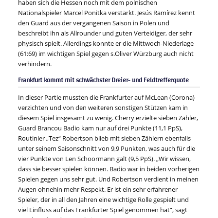
haben sich die Hessen noch mit dem polnischen
Nationalspieler Marcel Ponitka verstärkt. Jesús Ramírez kennt
den Guard aus der vergangenen Saison in Polen und
beschreibt ihn als Allrounder und guten Verteidiger, der sehr
physisch spielt. Allerdings konnte er die Mittwoch-Niederlage
(61:69) im wichtigen Spiel gegen s.Oliver Würzburg auch nicht
verhindern.
Frankfurt kommt mit schwächster Dreier- und Feldtrefferquote
In dieser Partie mussten die Frankfurter auf McLean (Corona)
verzichten und von den weiteren sonstigen Stützen kam in
diesem Spiel insgesamt zu wenig. Cherry erzielte sieben Zähler,
Guard Brancou Badio kam nur auf drei Punkte (11,1 PpS),
Routinier „Tez“ Robertson blieb mit sieben Zählern ebenfalls
unter seinem Saisonschnitt von 9,9 Punkten, was auch für die
vier Punkte von Len Schoormann galt (9,5 PpS). „Wir wissen,
dass sie besser spielen können. Badio war in beiden vorherigen
Spielen gegen uns sehr gut. Und Robertson verdient in meinen
Augen ohnehin mehr Respekt. Er ist ein sehr erfahrener
Spieler, der in all den Jahren eine wichtige Rolle gespielt und
viel Einfluss auf das Frankfurter Spiel genommen hat“, sagt