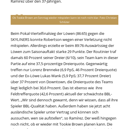
Ramírez über den 37-Jährigen.
Ob Tookie Brown am Sonntag wieder mitspielen kann ist noch nicht klar. Foto: Christian
Schlüter
Beim Pokal-Viertelfinalsieg der Löwen (86:65) gegen die
SKYLINERS konnte Robertson wegen einer Verletzung nicht
mitspielen. Allerdings erzielte er beim 89:76-Auswärtssieg der
Löwen zum Saisonauftakt starke 29 Punkte. Der Routinier traf
damals 60 Prozent seiner Dreier (6/10), sein Team kam in dieser
Partie auf eine 37,5-prozentige Dreierquote. Gegenwärtig
treffen nur Lorenz Brenneke (6,9 PpS, 46 Prozent Dreierquote)
und der Ex-Löwe Lukas Wank (5,9 PpS; 37,7 Prozent Dreier)
über 37 Prozent von Downtown, die Dreierquote des Teams
liegt lediglich bei 30,6 Prozent. Das ist ebenso wie ihre
Feldtrefferquote (42,6 Prozent) aktuell der schwächste BBL-
Wert. „Wir sind dennoch gewarnt, denn wir wissen, dass all ihre
Spieler BBL-Qualität haben. Außerdem haben sie jetzt acht
ausländische Spieler unter Vertrag und können sich
aussuchen, wen sie aufstellen“, so Ramírez. Der weiß hingegen
noch nicht, ob er wieder mit Tookie Brown planen kann. Die