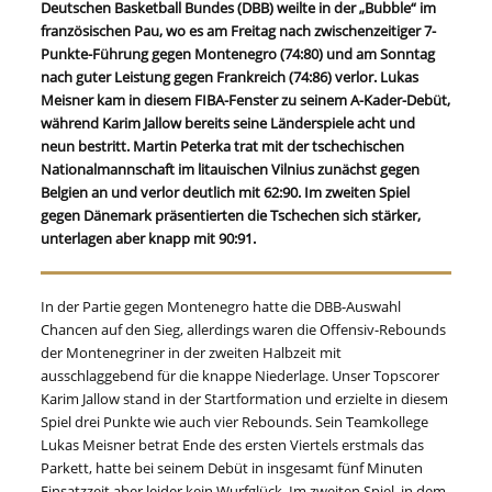
Deutschen Basketball Bundes (DBB) weilte in der „Bubble“ im
französischen Pau, wo es am Freitag nach zwischenzeitiger 7-
Punkte-Führung gegen Montenegro (74:80) und am Sonntag
nach guter Leistung gegen Frankreich (74:86) verlor. Lukas
Meisner kam in diesem FIBA-Fenster zu seinem A-Kader-Debüt,
während Karim Jallow bereits seine Länderspiele acht und
neun bestritt. Martin Peterka trat mit der tschechischen
Nationalmannschaft im litauischen Vilnius zunächst gegen
Belgien an und verlor deutlich mit 62:90. Im zweiten Spiel
gegen Dänemark präsentierten die Tschechen sich stärker,
unterlagen aber knapp mit 90:91.
In der Partie gegen Montenegro hatte die DBB-Auswahl
Chancen auf den Sieg, allerdings waren die Offensiv-Rebounds
der Montenegriner in der zweiten Halbzeit mit
ausschlaggebend für die knappe Niederlage. Unser Topscorer
Karim Jallow stand in der Startformation und erzielte in diesem
Spiel drei Punkte wie auch vier Rebounds. Sein Teamkollege
Lukas Meisner betrat Ende des ersten Viertels erstmals das
Parkett, hatte bei seinem Debüt in insgesamt fünf Minuten
Einsatzzeit aber leider kein Wurfglück. Im zweiten Spiel, in dem