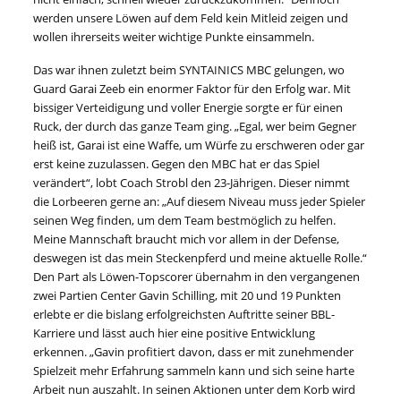
werden unsere Löwen auf dem Feld kein Mitleid zeigen und
wollen ihrerseits weiter wichtige Punkte einsammeln.
Das war ihnen zuletzt beim SYNTAINICS MBC gelungen, wo
Guard Garai Zeeb ein enormer Faktor für den Erfolg war. Mit
bissiger Verteidigung und voller Energie sorgte er für einen
Ruck, der durch das ganze Team ging. „Egal, wer beim Gegner
heiß ist, Garai ist eine Waffe, um Würfe zu erschweren oder gar
erst keine zuzulassen. Gegen den MBC hat er das Spiel
verändert“, lobt Coach Strobl den 23-Jährigen. Dieser nimmt
die Lorbeeren gerne an: „Auf diesem Niveau muss jeder Spieler
seinen Weg finden, um dem Team bestmöglich zu helfen.
Meine Mannschaft braucht mich vor allem in der Defense,
deswegen ist das mein Steckenpferd und meine aktuelle Rolle.“
Den Part als Löwen-Topscorer übernahm in den vergangenen
zwei Partien Center Gavin Schilling, mit 20 und 19 Punkten
erlebte er die bislang erfolgreichsten Auftritte seiner BBL-
Karriere und lässt auch hier eine positive Entwicklung
erkennen. „Gavin profitiert davon, dass er mit zunehmender
Spielzeit mehr Erfahrung sammeln kann und sich seine harte
Arbeit nun auszahlt. In seinen Aktionen unter dem Korb wird