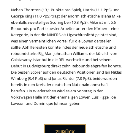
Neben Thornton (13,1 Punkte pro Spiel), Harris (11,1 PpS) und
George King (11,0 PpS) trägt der enorm athletische Isiaha Mike
ebenfalls zweistelliges Scoring bei (10,3 PpS). Mike ist mit 5,6
Rebounds pro Partie bester Arbeiter unter den Körben – eine
Kategorie, in der die NINERS als Ligaschlusslicht gelistet sind,
was einen vermeintlichen Vorteil für die Löwen darstellen
sollte. Abhilfe leisten könnte indes der neue athletische und
reboundstarke Big Man Johnathan Williams, der kürzlich von
Galatasaray Istanbul in die BBL wechselte und bei seinem
Debüt in Ludwigsburg direkt zehn Rebounds abgreifen konnte.
Die besten Scorer auf den deutschen Positionen sind Jan Niklas
Wimberg (9,4 PpS) und Jonas Richter (7,8 PpS), beide wurden
bereits in den Kreis der deutschen Nationalmannschaft
berufen. Ein Wiedersehen wird es am Sonntag in der
Volkswagen Halle mit den ehemaligen Löwen Luis Figge, Joe
Lawson und Dominique Johnson geben.
ZURÜCK