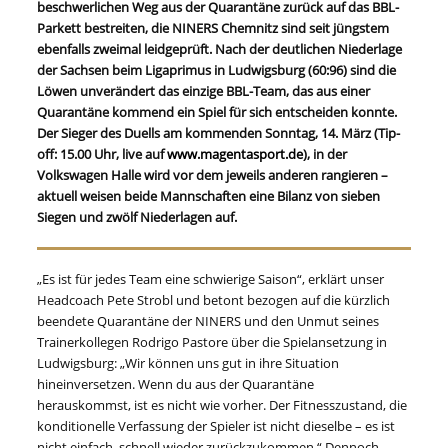
beschwerlichen Weg aus der Quarantäne zurück auf das BBL-
Parkett bestreiten, die NINERS Chemnitz sind seit jüngstem
ebenfalls zweimal leidgeprüft. Nach der deutlichen Niederlage
der Sachsen beim Ligaprimus in Ludwigsburg (60:96) sind die
Löwen unverändert das einzige BBL-Team, das aus einer
Quarantäne kommend ein Spiel für sich entscheiden konnte.
Der Sieger des Duells am kommenden Sonntag, 14. März (Tip-
off: 15.00 Uhr, live auf
www.magentasport.de
), in der
Volkswagen Halle wird vor dem jeweils anderen rangieren –
aktuell weisen beide Mannschaften eine Bilanz von sieben
Siegen und zwölf Niederlagen auf.
„Es ist für jedes Team eine schwierige Saison“, erklärt unser
Headcoach Pete Strobl und betont bezogen auf die kürzlich
beendete Quarantäne der NINERS und den Unmut seines
Trainerkollegen Rodrigo Pastore über die Spielansetzung in
Ludwigsburg: „Wir können uns gut in ihre Situation
hineinversetzen. Wenn du aus der Quarantäne
herauskommst, ist es nicht wie vorher. Der Fitnesszustand, die
konditionelle Verfassung der Spieler ist nicht dieselbe – es ist
nicht einfach, schnell wieder zurückzukommen.“ Dennoch