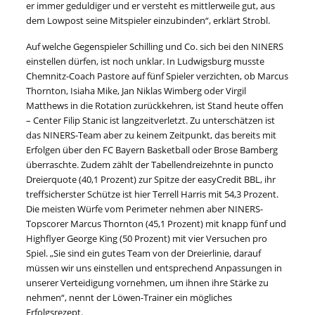
er immer geduldiger und er versteht es mittlerweile gut, aus
dem Lowpost seine Mitspieler einzubinden“, erklärt Strobl.
Auf welche Gegenspieler Schilling und Co. sich bei den NINERS
einstellen dürfen, ist noch unklar. In Ludwigsburg musste
Chemnitz-Coach Pastore auf fünf Spieler verzichten, ob Marcus
Thornton, Isiaha Mike, Jan Niklas Wimberg oder Virgil
Matthews in die Rotation zurückkehren, ist Stand heute offen
– Center Filip Stanic ist langzeitverletzt. Zu unterschätzen ist
das NINERS-Team aber zu keinem Zeitpunkt, das bereits mit
Erfolgen über den FC Bayern Basketball oder Brose Bamberg
überraschte. Zudem zählt der Tabellendreizehnte in puncto
Dreierquote (40,1 Prozent) zur Spitze der easyCredit BBL, ihr
treffsicherster Schütze ist hier Terrell Harris mit 54,3 Prozent.
Die meisten Würfe vom Perimeter nehmen aber NINERS-
Topscorer Marcus Thornton (45,1 Prozent) mit knapp fünf und
Highflyer George King (50 Prozent) mit vier Versuchen pro
Spiel. „Sie sind ein gutes Team von der Dreierlinie, darauf
müssen wir uns einstellen und entsprechend Anpassungen in
unserer Verteidigung vornehmen, um ihnen ihre Stärke zu
nehmen“, nennt der Löwen-Trainer ein mögliches
Erfolgsrezept.