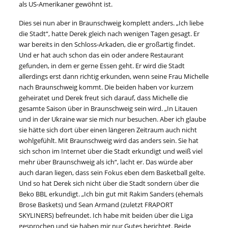
als US-Amerikaner gewöhnt ist.
Dies sei nun aber in Braunschweig komplett anders. „Ich liebe
die Stadt“, hatte Derek gleich nach wenigen Tagen gesagt. Er
war bereits in den Schloss-Arkaden, die er großartig findet.
Und er hat auch schon das ein oder andere Restaurant
gefunden, in dem er gerne Essen geht. Er wird die Stadt
allerdings erst dann richtig erkunden, wenn seine Frau Michelle
nach Braunschweig kommt. Die beiden haben vor kurzem
geheiratet und Derek freut sich darauf, dass Michelle die
gesamte Saison über in Braunschweig sein wird. „In Litauen
und in der Ukraine war sie mich nur besuchen. Aber ich glaube
sie hätte sich dort über einen längeren Zeitraum auch nicht
wohlgefühlt. Mit Braunschweig wird das anders sein. Sie hat
sich schon im Internet über die Stadt erkundigt und weiß viel
mehr über Braunschweig als ich“, lacht er. Das würde aber
auch daran liegen, dass sein Fokus eben dem Basketball gelte.
Und so hat Derek sich nicht über die Stadt sondern über die
Beko BBL erkundigt. „Ich bin gut mit Rakim Sanders (ehemals
Brose Baskets) und Sean Armand (zuletzt FRAPORT
SKYLINERS) befreundet. Ich habe mit beiden über die Liga
gesprochen und sie haben mir nur Gutes berichtet. Beide