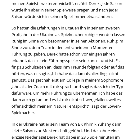
meinen Spielstil weiterentwickelt“, erzählt Derek. Jede Saison
würde ihn aber in seiner Spielweise prägen und nach jeder
Saison würde sich in seinem Spiel immer etwas ändern.
So hätten die Erfahrungen in Litauen ihn in seinem zweiten
Profijahr in der Ukraine als Spielmacher ruhiger werden lassen.
Ruhig im Sinne von besonnener in seinen Aktionen. Ruhig im
Sinne von, dem Team in den entscheidenen Momenten
Führung zu geben. Derek hatte schon vor einigen Jahren
erkannt, dass er ein Führungsspieler sein kann – und ist. Es
fing zu Schulzeiten an, dass ihm Freunde folgten oder auf das
hörten, was er sagte. „Ich habe das damals allerdings nicht
genutzt. Das geschah erst am College in meinem Sophomore
Jahr, als der Coach mit mir sprach und sagte, dass ich der Typ
dafür wäre, um mehr Führung zu übernehmen. Ich habe das
dann auch getan und es ist mir nicht schwergefallen, weil es
offensichtlich meinem Naturell entspricht“, sagt der Löwen-
Spielmacher.
In der Ukraine hat er sein Team von BK Khimik Yuhzny dann
letzte Saison zur Meisterschaft geführt. Und das ohne eine
einzige Niederlage! Derek hat dabei in 23,5 Spielminuten im