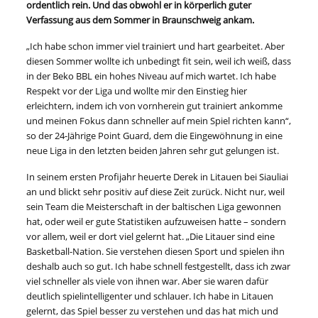
ordentlich rein. Und das obwohl er in körperlich guter
Verfassung aus dem Sommer in Braunschweig ankam.
„Ich habe schon immer viel trainiert und hart gearbeitet. Aber
diesen Sommer wollte ich unbedingt fit sein, weil ich weiß, dass
in der Beko BBL ein hohes Niveau auf mich wartet. Ich habe
Respekt vor der Liga und wollte mir den Einstieg hier
erleichtern, indem ich von vornherein gut trainiert ankomme
und meinen Fokus dann schneller auf mein Spiel richten kann“,
so der 24-Jährige Point Guard, dem die Eingewöhnung in eine
neue Liga in den letzten beiden Jahren sehr gut gelungen ist.
In seinem ersten Profijahr heuerte Derek in Litauen bei Siauliai
an und blickt sehr positiv auf diese Zeit zurück. Nicht nur, weil
sein Team die Meisterschaft in der baltischen Liga gewonnen
hat, oder weil er gute Statistiken aufzuweisen hatte – sondern
vor allem, weil er dort viel gelernt hat. „Die Litauer sind eine
Basketball-Nation. Sie verstehen diesen Sport und spielen ihn
deshalb auch so gut. Ich habe schnell festgestellt, dass ich zwar
viel schneller als viele von ihnen war. Aber sie waren dafür
deutlich spielintelligenter und schlauer. Ich habe in Litauen
gelernt, das Spiel besser zu verstehen und das hat mich und