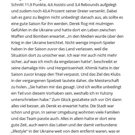
Schnitt 11,9 Punkte, 4,6 Assists und 3,4 Rebounds aufgelegt
und zudem noch 43,4 Prozent seiner Dreier versenkt. Dabei
sah es ganz zu Beginn nicht unbedingt danach aus, als sollte es
eine gute Saison für ihn werden. Derek flog mit mulmigen
Gefühlen in die Ukraine und hatte dort ein Leben zwischen
Waffen und Bomben erwartet. „In den Medien wurde über den
Krieg in der Ukraine berichtet. Nicht wenige Import-Spieler
haben in der Saison zuvor das Land verlassen, weil die
Situation dort zu unsicher war. Ich war mir auch nicht mehr
sicher, auf was ich mich da eingelassen hatte“, beschreibt er
seine damalige Hin- und Hergerissenheit. Khimik hatte in der
Saison zuvor knapp den Titel verpasst. Und das Ziel des Klubs
in der vergangenen Spielzeit lautete daher, die Meisterschaft
zu holen. „Sie hatten mir das gesagt. Und ich wollte unbedingt
ein Teil von diesem Vorhaben sein, weshalb ich in Yuhzny
unterschrieben habe.“ Zum Glück gestaltete sich vor Ort dann
alles viel besser, als Derek es erwartet hatte. Die Stadt war
schön und grün. In seiner Umgebung wohnten viele Familien
und das Team passte auch. Alles in allem hatte er dort eine
gute Zeit, auch wenn das Leben und der damit verbundene
„lifestyle“ in der Ukraine weit von dem entfernt waren, was er