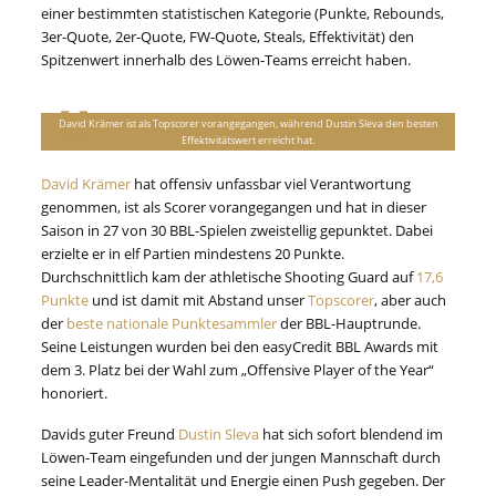
einer bestimmten statistischen Kategorie (Punkte, Rebounds,
3er-Quote, 2er-Quote, FW-Quote, Steals, Effektivität) den
Spitzenwert innerhalb des Löwen-Teams erreicht haben.
David Krämer ist als Topscorer vorangegangen, während Dustin Sleva den besten
Effektivitätswert erreicht hat.
David Krämer
hat offensiv unfassbar viel Verantwortung
genommen, ist als Scorer vorangegangen und hat in dieser
Saison in 27 von 30 BBL-Spielen zweistellig gepunktet. Dabei
erzielte er in elf Partien mindestens 20 Punkte.
Durchschnittlich kam der athletische Shooting Guard auf
17,6
Punkte
und ist damit mit Abstand unser
Topscorer
, aber auch
der
beste nationale Punktesammler
der BBL-Hauptrunde.
Seine Leistungen wurden bei den easyCredit BBL Awards mit
dem 3. Platz bei der Wahl zum „Offensive Player of the Year“
honoriert.
Davids guter Freund
Dustin Sleva
hat sich sofort blendend im
Löwen-Team eingefunden und der jungen Mannschaft durch
seine Leader-Mentalität und Energie einen Push gegeben. Der