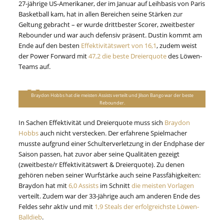
27-jährige US-Amerikaner, der im Januar auf Leihbasis von Paris
Basketball kam, hat in allen Bereichen seine Stärken zur
Geltung gebracht – er wurde drittbester Scorer, zweitbester
Rebounder und war auch defensiv präsent. Dustin kommt am
Ende auf den besten
Effektivitätswert von 16,1
, zudem weist
der Power Forward mit
47,2 die beste Dreierquote
des Löwen-
Teams auf.
Braydon Hobbs hat die meisten Assists verteilt und Jilson Bango war der beste
Rebounder.
In Sachen Effektivität und Dreierquote muss sich
Braydon
Hobbs
auch nicht verstecken. Der erfahrene Spielmacher
musste aufgrund einer Schulterverletzung in der Endphase der
Saison passen, hat zuvor aber seine Qualitäten gezeigt
(zweitbeste/r Effektivitätswert & Dreierquote). Zu denen
gehören neben seiner Wurfstärke auch seine Passfähigkeiten:
Braydon hat mit
6,0 Assists
im Schnitt
die meisten Vorlagen
verteilt. Zudem war der 33-Jährige auch am anderen Ende des
Feldes sehr aktiv und mit
1,9 Steals der erfolgreichste Löwen-
Balldieb
.