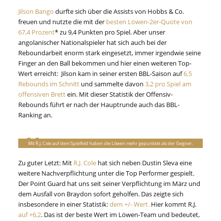
Jilson Bango
durfte sich über die Assists von Hobbs & Co.
freuen und nutzte die mit der
besten Löwen-2er-Quote von
67,4 Prozent
* zu 9,4 Punkten pro Spiel. Aber unser
angolanischer Nationalspieler hat sich auch bei der
Reboundarbeit enorm stark eingesetzt, immer irgendwie seine
Finger an den Ball bekommen und hier einen weiteren Top-
Wert erreicht: Jilson kam in seiner ersten BBL-Saison auf
6,5
Rebounds im Schnitt
und sammelte davon
3,2 pro Spiel am
offensiven Brett
ein. Mit dieser Statistik der Offensiv-
Rebounds führt er nach der Hauptrunde auch das BBL-
Ranking an.
Mit R.J. Cole auf dem Spielfeld haben die Löwen mehr gepunktet als der Gegner.
Zu guter Letzt: Mit
R.J. Cole
hat sich neben Dustin Sleva eine
weitere Nachverpflichtung unter die Top Performer gespielt.
Der Point Guard hat uns seit seiner Verpflichtung im März und
dem Ausfall von Braydon sofort geholfen. Das zeigte sich
insbesondere in einer Statistik:
dem +/- Wert.
Hier kommt R.J.
auf +6,2
. Das ist der beste Wert im Löwen-Team und bedeutet,