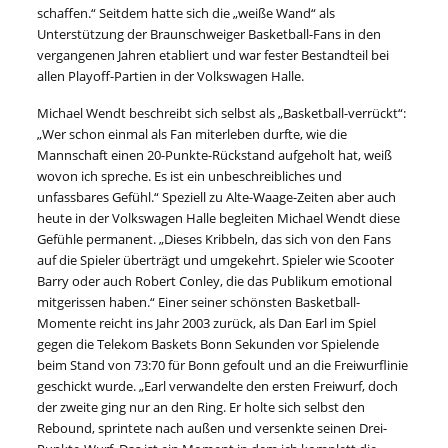
schaffen.“ Seitdem hatte sich die „weiße Wand“ als
Unterstützung der Braunschweiger Basketball-Fans in den
vergangenen Jahren etabliert und war fester Bestandteil bei
allen Playoff-Partien in der Volkswagen Halle.
Michael Wendt beschreibt sich selbst als „Basketball-verrückt“:
„Wer schon einmal als Fan miterleben durfte, wie die
Mannschaft einen 20-Punkte-Rückstand aufgeholt hat, weiß
wovon ich spreche. Es ist ein unbeschreibliches und
unfassbares Gefühl.“ Speziell zu Alte-Waage-Zeiten aber auch
heute in der Volkswagen Halle begleiten Michael Wendt diese
Gefühle permanent. „Dieses Kribbeln, das sich von den Fans
auf die Spieler überträgt und umgekehrt. Spieler wie Scooter
Barry oder auch Robert Conley, die das Publikum emotional
mitgerissen haben.“ Einer seiner schönsten Basketball-
Momente reicht ins Jahr 2003 zurück, als Dan Earl im Spiel
gegen die Telekom Baskets Bonn Sekunden vor Spielende
beim Stand von 73:70 für Bonn gefoult und an die Freiwurflinie
geschickt wurde. „Earl verwandelte den ersten Freiwurf, doch
der zweite ging nur an den Ring. Er holte sich selbst den
Rebound, sprintete nach außen und versenkte seinen Drei-