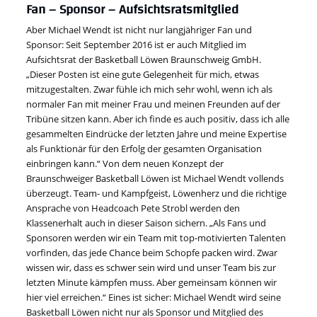
Fan – Sponsor – Aufsichtsratsmitglied
Aber Michael Wendt ist nicht nur langjähriger Fan und
Sponsor: Seit September 2016 ist er auch Mitglied im
Aufsichtsrat der Basketball Löwen Braunschweig GmbH.
„Dieser Posten ist eine gute Gelegenheit für mich, etwas
mitzugestalten. Zwar fühle ich mich sehr wohl, wenn ich als
normaler Fan mit meiner Frau und meinen Freunden auf der
Tribüne sitzen kann. Aber ich finde es auch positiv, dass ich alle
gesammelten Eindrücke der letzten Jahre und meine Expertise
als Funktionär für den Erfolg der gesamten Organisation
einbringen kann.“ Von dem neuen Konzept der
Braunschweiger Basketball Löwen ist Michael Wendt vollends
überzeugt. Team- und Kampfgeist, Löwenherz und die richtige
Ansprache von Headcoach Pete Strobl werden den
Klassenerhalt auch in dieser Saison sichern. „Als Fans und
Sponsoren werden wir ein Team mit top-motivierten Talenten
vorfinden, das jede Chance beim Schopfe packen wird. Zwar
wissen wir, dass es schwer sein wird und unser Team bis zur
letzten Minute kämpfen muss. Aber gemeinsam können wir
hier viel erreichen.“ Eines ist sicher: Michael Wendt wird seine
Basketball Löwen nicht nur als Sponsor und Mitglied des