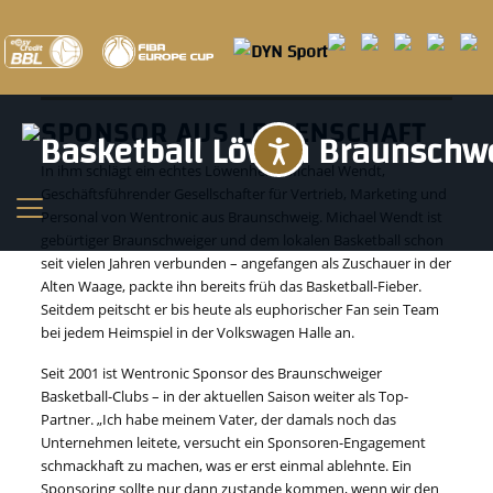
wentronic
SPONSOR AUS LEIDENSCHAFT
Barrierefreihei
In ihm schlägt ein echtes Löwenherz: Michael Wendt,
Geschäftsführender Gesellschafter für Vertrieb, Marketing und
Personal von Wentronic aus Braunschweig. Michael Wendt ist
gebürtiger Braunschweiger und dem lokalen Basketball schon
seit vielen Jahren verbunden – angefangen als Zuschauer in der
Alten Waage, packte ihn bereits früh das Basketball-Fieber.
Seitdem peitscht er bis heute als euphorischer Fan sein Team
bei jedem Heimspiel in der Volkswagen Halle an.
Seit 2001 ist Wentronic Sponsor des Braunschweiger
Basketball-Clubs – in der aktuellen Saison weiter als Top-
Partner. „Ich habe meinem Vater, der damals noch das
Unternehmen leitete, versucht ein Sponsoren-Engagement
schmackhaft zu machen, was er erst einmal ablehnte. Ein
Sponsoring sollte nur dann zustande kommen, wenn wir den