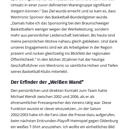
Umsatz in einer zuvor definierten Warengruppe signifikant
steigern können.“ Das Ziel wurde erreicht und so kam es, dass
Wentronic Sponsor des Basketball-Bundesligisten wurde.
„Damals habe ich das Sponsoring bei den Braunschweiger
Basketballern weniger wegen der Werbeleistung, sondern
mehr aus persönlicher Leidenschaft betrieben. Bis heute sind
meine persönlichen Motive nahezu gleich geblieben. Und dank
unseres Engagements sind wir als Arbeitgeber in der Region
präsent und rücken gleichzeitig ins Blickfeld der regionalen
Öffentlichkeit.“ In den letzten 20 Jahren hat der heutige
Geschäftsführer von Wentronic so sämtliche Höhen und Tiefen
seines Basketball-Klubs miterlebt.
Der Erfinder der „Weißen Wand“
Den persönlichen und direkten Kontakt zum Team hatte
Michael Wendt zwischen 2002 und 2006, als er als
ehrenamtlicher Pressesprecher des Vereins tätig war. Diese
Funktion wusste er clever einzusetzen. „In der Saison
2002/2003 habe ich die Fans über die Presse dazu aufgerufen,
beim nächsten Erstrunden-Playoff-Heimspiel gegen Oldenburg
ein weißes T-Shirt anzuziehen. Ich wollte ein einheitliches Bild