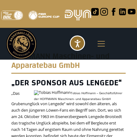
Barrierefreihei
HOFFMANN Maschinen- und
Apparatebau GmbH
„DER SPONSOR AUS LENGEDE“
„Das
Tobias Hoffmann – Geschäftsführer
der HOFFMANN Maschinen- und Apparatebau GmbH
Grubenunglück von Lengede“ wird sowohl den älteren, als
auch den jüngeren Löwen-Fans ein Begriff sein. Dort, wo sich
am 24. Oktober 1963 im Eisenerzbergwerk Lengede-Broistedt
das tragische Unglück abspielte, bei dem elf Bergleute erst
nach 14 Tagen auf engstem Raum und ohne Nahrung gerettet
werden konnten, befindet sich heute der Firmensitz der