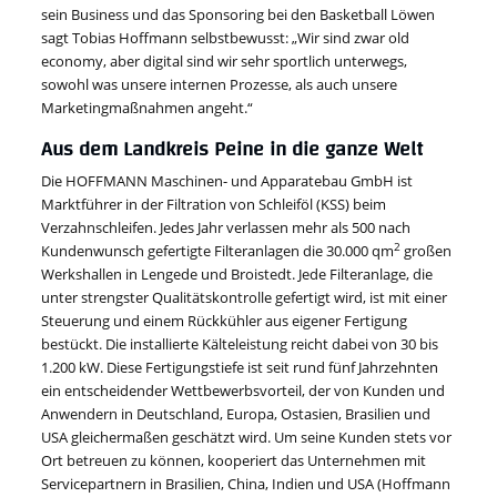
sein Business und das Sponsoring bei den Basketball Löwen
sagt Tobias Hoffmann selbstbewusst: „Wir sind zwar old
economy, aber digital sind wir sehr sportlich unterwegs,
sowohl was unsere internen Prozesse, als auch unsere
Marketingmaßnahmen angeht.“
Aus dem Landkreis Peine in die ganze Welt
Die HOFFMANN Maschinen- und Apparatebau GmbH ist
Marktführer in der Filtration von Schleiföl (KSS) beim
Verzahnschleifen. Jedes Jahr verlassen mehr als 500 nach
2
Kundenwunsch gefertigte Filteranlagen die 30.000 qm
großen
Werkshallen in Lengede und Broistedt. Jede Filteranlage, die
unter strengster Qualitätskontrolle gefertigt wird, ist mit einer
Steuerung und einem Rückkühler aus eigener Fertigung
bestückt. Die installierte Kälteleistung reicht dabei von 30 bis
1.200 kW. Diese Fertigungstiefe ist seit rund fünf Jahrzehnten
ein entscheidender Wettbewerbsvorteil, der von Kunden und
Anwendern in Deutschland, Europa, Ostasien, Brasilien und
USA gleichermaßen geschätzt wird. Um seine Kunden stets vor
Ort betreuen zu können, kooperiert das Unternehmen mit
Servicepartnern in Brasilien, China, Indien und USA (Hoffmann